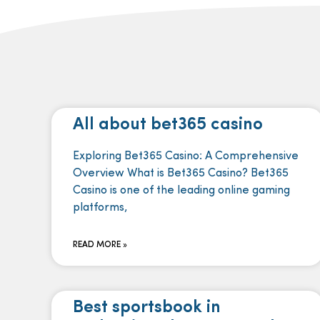
All about bet365 casino
Exploring Bet365 Casino: A Comprehensive
Overview What is Bet365 Casino? Bet365
Casino is one of the leading online gaming
platforms,
READ MORE »
Best sportsbook in