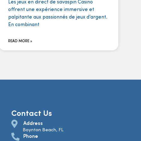
Les jeux en direct de savaspin Casino
offrent une expérience immersive et
palpitante aux passionnés de jeux d’argent.
En combinant
READ MORE »
Contact Us
Address
Boynton Beach, FL
Phone