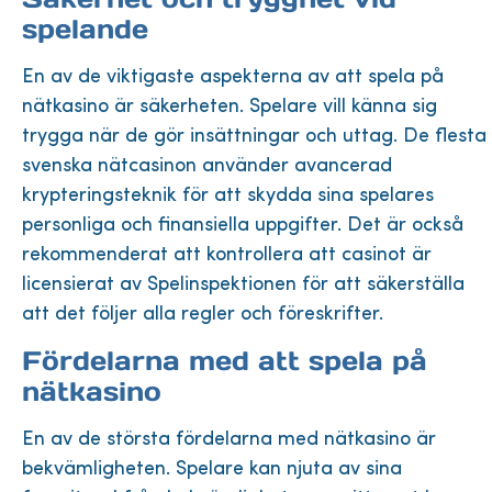
spelande
En av de viktigaste aspekterna av att spela på
nätkasino är säkerheten. Spelare vill känna sig
trygga när de gör insättningar och uttag. De flesta
svenska nätcasinon använder avancerad
krypteringsteknik för att skydda sina spelares
personliga och finansiella uppgifter. Det är också
rekommenderat att kontrollera att casinot är
licensierat av Spelinspektionen för att säkerställa
att det följer alla regler och föreskrifter.
Fördelarna med att spela på
nätkasino
En av de största fördelarna med nätkasino är
bekvämligheten. Spelare kan njuta av sina