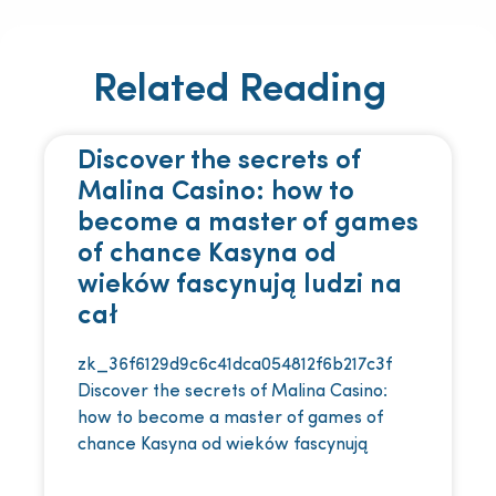
Related Reading
Discover the secrets of
Malina Casino: how to
become a master of games
of chance Kasyna od
wieków fascynują ludzi na
cał
zk_36f6129d9c6c41dca054812f6b217c3f
Discover the secrets of Malina Casino:
how to become a master of games of
chance Kasyna od wieków fascynują