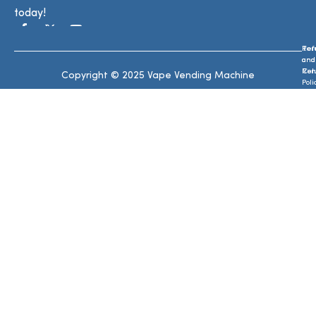
today!
Ref
Te
and
and
Ret
Con
Copyright © 2025 Vape Vending Machine
Poli