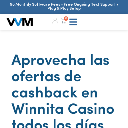
No Monthly Software Fees • Free Ongoing Text Support •
Plug & Play Setup
0
Aprovecha las
ofertas de
cashback en
Winnita Casino
todos los días