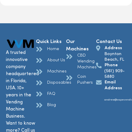
Quick Links
Our
Contact Us
Address
Machines
Home
A trusted
Boynton
CBD
Beach, FL
innovative
About Us
Wending
Phone
company
Machines
(561) 909-
Machines
headquartered
Coin
5880
in Florida,
Email
Disposables
Pushers
USA. 10+
Address
FAQ
years in the
andrew@vapevendi
Vending
Blog
Machine
Business.
Want to know
more? Call us