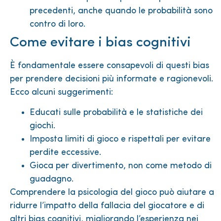
precedenti, anche quando le probabilità sono
contro di loro.
Come evitare i bias cognitivi
È fondamentale essere consapevoli di questi bias
per prendere decisioni più informate e ragionevoli.
Ecco alcuni suggerimenti:
Educati sulle probabilità e le statistiche dei
giochi.
Imposta limiti di gioco e rispettali per evitare
perdite eccessive.
Gioca per divertimento, non come metodo di
guadagno.
Comprendere la psicologia del gioco può aiutare a
ridurre l’impatto della fallacia del giocatore e di
altri bias cognitivi, migliorando l’esperienza nei