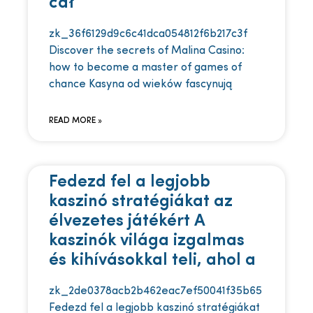
cał
zk_36f6129d9c6c41dca054812f6b217c3f
Discover the secrets of Malina Casino:
how to become a master of games of
chance Kasyna od wieków fascynują
READ MORE »
Fedezd fel a legjobb
kaszinó stratégiákat az
élvezetes játékért A
kaszinók világa izgalmas
és kihívásokkal teli, ahol a
zk_2de0378acb2b462eac7ef50041f35b65
Fedezd fel a legjobb kaszinó stratégiákat