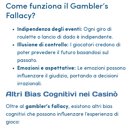
Come funziona il Gambler’s
Fallacy?
Indipendenza degli eventi:
Ogni giro di
roulette o lancio di dado è indipendente.
Illusione di controllo:
I giocatori credono di
poter prevedere il futuro basandosi sul
passato.
Emozioni e aspettative:
Le emozioni possono
influenzare il giudizio, portando a decisioni
irrazionali.
Altri Bias Cognitivi nei Casinò
Oltre al
gambler’s fallacy
, esistono altri bias
cognitivi che possono influenzare l’esperienza di
gioco: