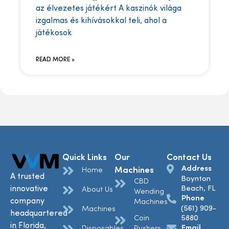
az élvezetes játékért A kaszinók világa
izgalmas és kihívásokkal teli, ahol a
játékosok
READ MORE »
Quick Links
Our
Contact Us
Address
Machines
Home
A trusted
Boynton
CBD
Beach, FL
innovative
About Us
Wending
Phone
company
Machines
(561) 909-
Machines
headquartered
Coin
5880
in Florida,
Email
Disposables
Pushers