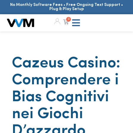
No Monthly Software Fees • Free Ongoing Text Support •
Plug & Play Setup
0
Cazeus Casino:
Comprendere i
Bias Cognitivi
nei Giochi
D’azzardo