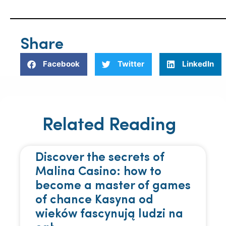
Share
Facebook
Twitter
LinkedIn
Related Reading
Discover the secrets of
Malina Casino: how to
become a master of games
of chance Kasyna od
wieków fascynują ludzi na