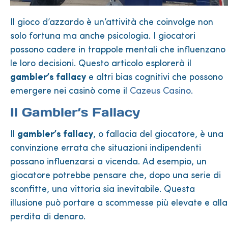
Il gioco d’azzardo è un’attività che coinvolge non
solo fortuna ma anche psicologia. I giocatori
possono cadere in trappole mentali che influenzano
le loro decisioni. Questo articolo esplorerà il
gambler’s fallacy
e altri bias cognitivi che possono
emergere nei casinò come il
Cazeus Casino
.
Il Gambler’s Fallacy
Il
gambler’s fallacy
, o fallacia del giocatore, è una
convinzione errata che situazioni indipendenti
possano influenzarsi a vicenda. Ad esempio, un
giocatore potrebbe pensare che, dopo una serie di
sconfitte, una vittoria sia inevitabile. Questa
illusione può portare a scommesse più elevate e alla
perdita di denaro.