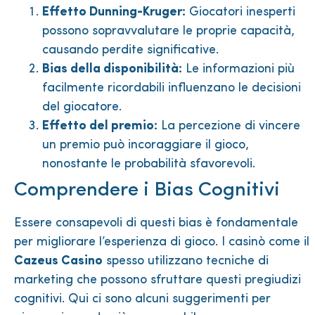
Effetto Dunning-Kruger:
Giocatori inesperti
possono sopravvalutare le proprie capacità,
causando perdite significative.
Bias della disponibilità:
Le informazioni più
facilmente ricordabili influenzano le decisioni
del giocatore.
Effetto del premio:
La percezione di vincere
un premio può incoraggiare il gioco,
nonostante le probabilità sfavorevoli.
Comprendere i Bias Cognitivi
Essere consapevoli di questi bias è fondamentale
per migliorare l’esperienza di gioco. I casinò come il
Cazeus Casino
spesso utilizzano tecniche di
marketing che possono sfruttare questi pregiudizi
cognitivi. Qui ci sono alcuni suggerimenti per