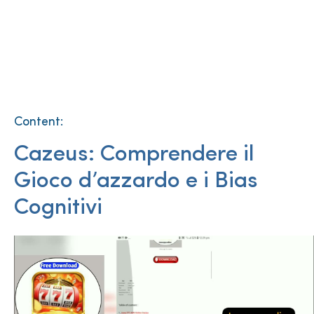
Content:
Cazeus: Comprendere il
Gioco d’azzardo e i Bias
Cognitivi