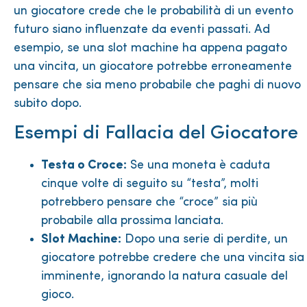
un giocatore crede che le probabilità di un evento
futuro siano influenzate da eventi passati. Ad
esempio, se una slot machine ha appena pagato
una vincita, un giocatore potrebbe erroneamente
pensare che sia meno probabile che paghi di nuovo
subito dopo.
Esempi di Fallacia del Giocatore
Testa o Croce:
Se una moneta è caduta
cinque volte di seguito su “testa”, molti
potrebbero pensare che “croce” sia più
probabile alla prossima lanciata.
Slot Machine:
Dopo una serie di perdite, un
giocatore potrebbe credere che una vincita sia
imminente, ignorando la natura casuale del
gioco.