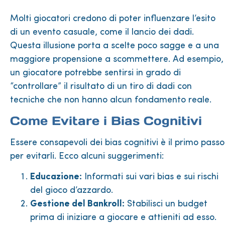
Molti giocatori credono di poter influenzare l’esito
di un evento casuale, come il lancio dei dadi.
Questa illusione porta a scelte poco sagge e a una
maggiore propensione a scommettere. Ad esempio,
un giocatore potrebbe sentirsi in grado di
“controllare” il risultato di un tiro di dadi con
tecniche che non hanno alcun fondamento reale.
Come Evitare i Bias Cognitivi
Essere consapevoli dei bias cognitivi è il primo passo
per evitarli. Ecco alcuni suggerimenti:
Educazione:
Informati sui vari bias e sui rischi
del gioco d’azzardo.
Gestione del Bankroll:
Stabilisci un budget
prima di iniziare a giocare e attieniti ad esso.