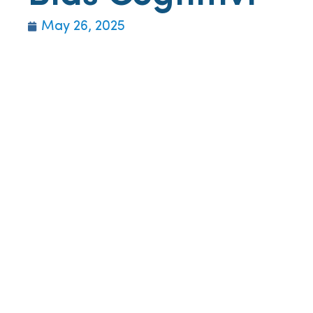
May 26, 2025