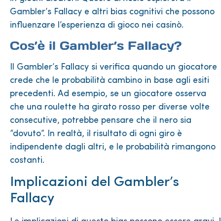
Gambler’s Fallacy e altri bias cognitivi che possono
influenzare l’esperienza di gioco nei casinò.
Cos’è il Gambler’s Fallacy?
Il Gambler’s Fallacy si verifica quando un giocatore
crede che le probabilità cambino in base agli esiti
precedenti. Ad esempio, se un giocatore osserva
che una roulette ha girato rosso per diverse volte
consecutive, potrebbe pensare che il nero sia
“dovuto”. In realtà, il risultato di ogni giro è
indipendente dagli altri, e le probabilità rimangono
costanti.
Implicazioni del Gambler’s
Fallacy