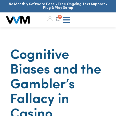
No Monthly Software Fees • Free Ongoing Text Support •
Plug & Play Setup
0
Cognitive
Biases and the
Gambler’s
Fallacy in
Casino