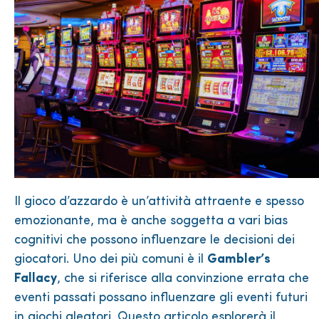
Il gioco d’azzardo è un’attività attraente e spesso
emozionante, ma è anche soggetta a vari bias
cognitivi che possono influenzare le decisioni dei
giocatori. Uno dei più comuni è il
Gambler’s
Fallacy
, che si riferisce alla convinzione errata che
eventi passati possano influenzare gli eventi futuri
in giochi aleatori. Questo articolo esplorerà il