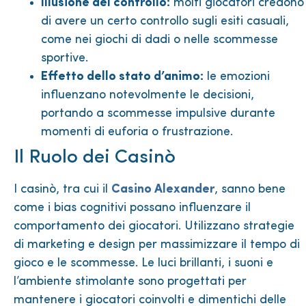
Illusione del controllo:
molti giocatori credono
di avere un certo controllo sugli esiti casuali,
come nei giochi di dadi o nelle scommesse
sportive.
Effetto dello stato d’animo:
le emozioni
influenzano notevolmente le decisioni,
portando a scommesse impulsive durante
momenti di euforia o frustrazione.
Il Ruolo dei Casinò
I casinò, tra cui il
Casino Alexander
, sanno bene
come i bias cognitivi possano influenzare il
comportamento dei giocatori. Utilizzano strategie
di marketing e design per massimizzare il tempo di
gioco e le scommesse. Le luci brillanti, i suoni e
l’ambiente stimolante sono progettati per
mantenere i giocatori coinvolti e dimentichi delle