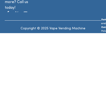
more? Call us
today!
Ref
Te
and
and
Ret
Con
Copyright © 2025 Vape Vending Machine
Poli