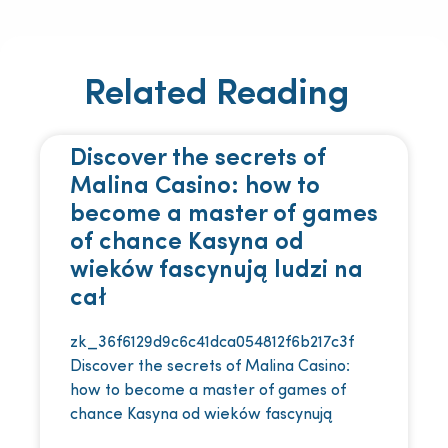
Related Reading
Discover the secrets of
Malina Casino: how to
become a master of games
of chance Kasyna od
wieków fascynują ludzi na
cał
zk_36f6129d9c6c41dca054812f6b217c3f
Discover the secrets of Malina Casino:
how to become a master of games of
chance Kasyna od wieków fascynują