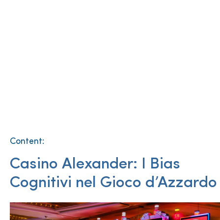
Content:
Casino Alexander: I Bias
Cognitivi nel Gioco d’Azzardo