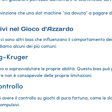
vinzione che una slot machine “sia dovuta” a pagare 
tivi nel Gioco d’Azzardo
 ci sono altri bias che influenzano il comportamento dei 
ediamo alcuni dei più comuni:
ng-Kruger
ono a sopravvalutare le proprie abilità. Questo bias pu
ore non è consapevole delle proprie limitazioni.
ontrollo
i avere il controllo su giochi di pura fortuna, come le 
ompulsivi.