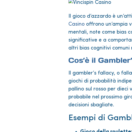
Il gioco d’azzardo è un’att
Casino
offrono un’ampia va
mentali, note come bias co
significative e a comporta
altri bias cognitivi comuni
Cos’è il Gambler
Il gambler’s fallacy, o fall
giochi di probabilità indi
pallino sul rosso per diec
probabile nel prossimo gir
decisioni sbagliate.
Esempi di Gamble
Gioco della roulette