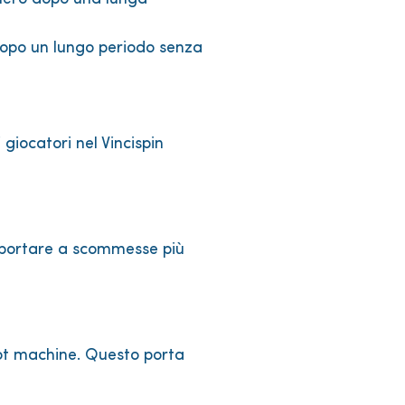
dopo un lungo periodo senza
giocatori nel Vincispin
ò portare a scommesse più
slot machine. Questo porta