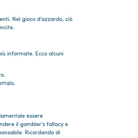
nti. Nel gioco d’azzardo, ciò
ncite.
più informate. Ecco alcuni
vo.
ettalo.
ndamentale essere
ndere il gambler’s fallacy e
sponsabile. Ricordando di