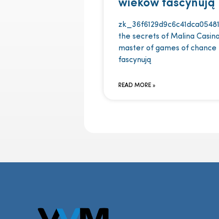
wieków fascynują 
zk_36f6129d9c6c41dca05481
the secrets of Malina Casi
master of games of chance
fascynują
READ MORE »