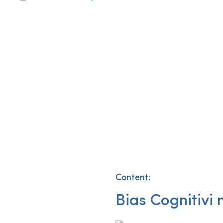
Content:
Bias Cognitivi 