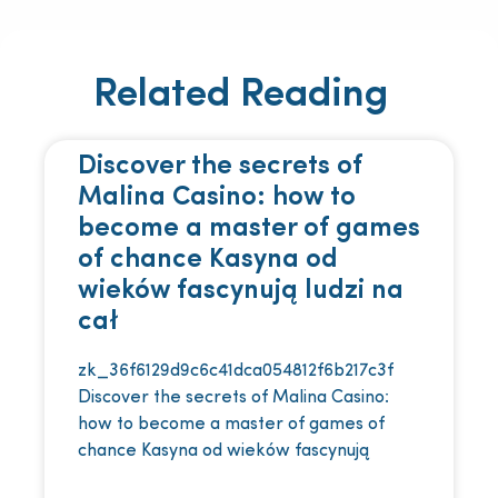
Related Reading
Discover the secrets of
Malina Casino: how to
become a master of games
of chance Kasyna od
wieków fascynują ludzi na
cał
zk_36f6129d9c6c41dca054812f6b217c3f
Discover the secrets of Malina Casino:
how to become a master of games of
chance Kasyna od wieków fascynują