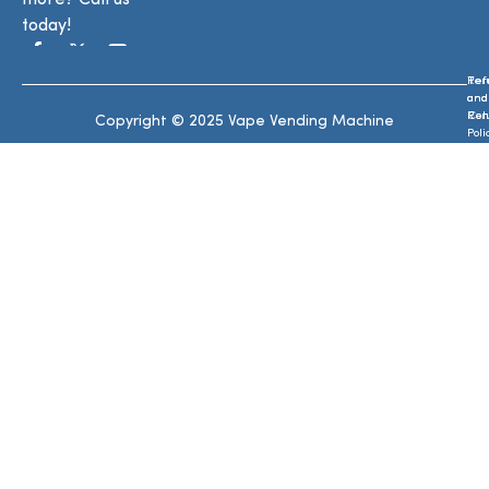
today!
Ref
Te
and
and
Ret
Con
Copyright © 2025 Vape Vending Machine
Poli