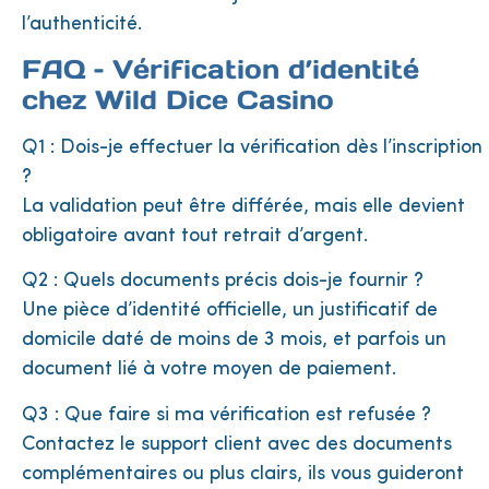
l’authenticité.
FAQ – Vérification d’identité
chez Wild Dice Casino
Q1 : Dois-je effectuer la vérification dès l’inscription
?
La validation peut être différée, mais elle devient
obligatoire avant tout retrait d’argent.
Q2 : Quels documents précis dois-je fournir ?
Une pièce d’identité officielle, un justificatif de
domicile daté de moins de 3 mois, et parfois un
document lié à votre moyen de paiement.
Q3 : Que faire si ma vérification est refusée ?
Contactez le support client avec des documents
complémentaires ou plus clairs, ils vous guideront