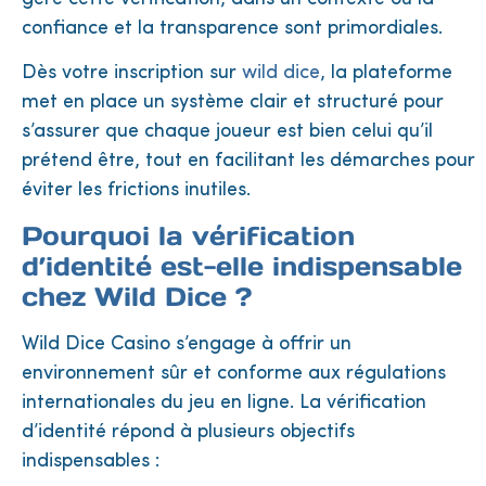
confiance et la transparence sont primordiales.
Dès votre inscription sur
wild dice
, la plateforme
met en place un système clair et structuré pour
s’assurer que chaque joueur est bien celui qu’il
prétend être, tout en facilitant les démarches pour
éviter les frictions inutiles.
Pourquoi la vérification
d’identité est-elle indispensable
chez Wild Dice ?
Wild Dice Casino s’engage à offrir un
environnement sûr et conforme aux régulations
internationales du jeu en ligne. La vérification
d’identité répond à plusieurs objectifs
indispensables :