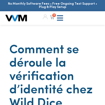
No Monthly Software Fees • Free Ongoing Text Support •
Plug & Play Setup
0
Comment se
déroule la
vérification
d’identité chez
Wild Dice