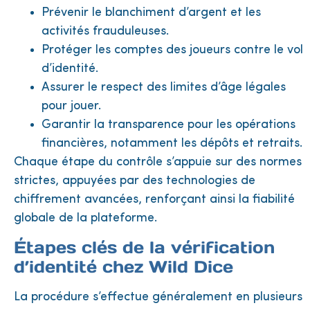
Prévenir le blanchiment d’argent et les
activités frauduleuses.
Protéger les comptes des joueurs contre le vol
d’identité.
Assurer le respect des limites d’âge légales
pour jouer.
Garantir la transparence pour les opérations
financières, notamment les dépôts et retraits.
Chaque étape du contrôle s’appuie sur des normes
strictes, appuyées par des technologies de
chiffrement avancées, renforçant ainsi la fiabilité
globale de la plateforme.
Étapes clés de la vérification
d’identité chez Wild Dice
La procédure s’effectue généralement en plusieurs