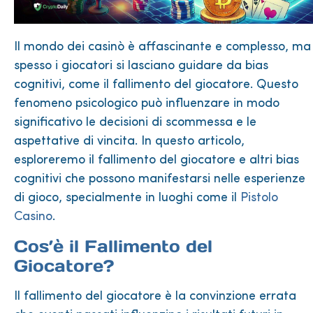
Il mondo dei casinò è affascinante e complesso, ma
spesso i giocatori si lasciano guidare da bias
cognitivi, come il fallimento del giocatore. Questo
fenomeno psicologico può influenzare in modo
significativo le decisioni di scommessa e le
aspettative di vincita. In questo articolo,
esploreremo il fallimento del giocatore e altri bias
cognitivi che possono manifestarsi nelle esperienze
di gioco, specialmente in luoghi come il
Pistolo
Casino
.
Cos’è il Fallimento del
Giocatore?
Il fallimento del giocatore è la convinzione errata