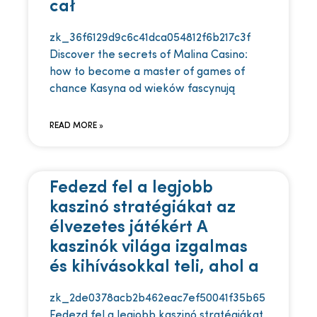
cał
zk_36f6129d9c6c41dca054812f6b217c3f
Discover the secrets of Malina Casino:
how to become a master of games of
chance Kasyna od wieków fascynują
READ MORE »
Fedezd fel a legjobb
kaszinó stratégiákat az
élvezetes játékért A
kaszinók világa izgalmas
és kihívásokkal teli, ahol a
zk_2de0378acb2b462eac7ef50041f35b65
Fedezd fel a legjobb kaszinó stratégiákat