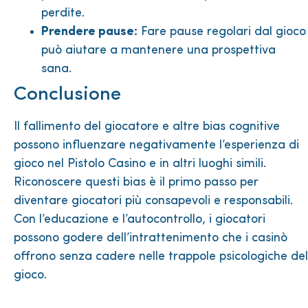
perdite.
Prendere pause:
Fare pause regolari dal gioco
può aiutare a mantenere una prospettiva
sana.
Conclusione
Il fallimento del giocatore e altre bias cognitive
possono influenzare negativamente l’esperienza di
gioco nel Pistolo Casino e in altri luoghi simili.
Riconoscere questi bias è il primo passo per
diventare giocatori più consapevoli e responsabili.
Con l’educazione e l’autocontrollo, i giocatori
possono godere dell’intrattenimento che i casinò
offrono senza cadere nelle trappole psicologiche del
gioco.