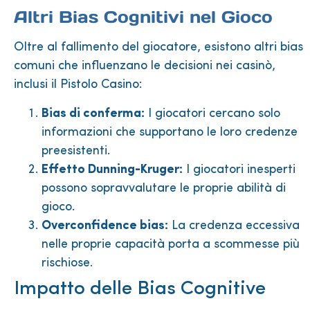
Altri Bias Cognitivi nel Gioco
Oltre al fallimento del giocatore, esistono altri bias
comuni che influenzano le decisioni nei casinò,
inclusi il Pistolo Casino:
Bias di conferma:
I giocatori cercano solo
informazioni che supportano le loro credenze
preesistenti.
Effetto Dunning-Kruger:
I giocatori inesperti
possono sopravvalutare le proprie abilità di
gioco.
Overconfidence bias:
La credenza eccessiva
nelle proprie capacità porta a scommesse più
rischiose.
Impatto delle Bias Cognitive