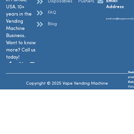
Email
Disposables
Pushers
USA. 10+
Address
FAQ
years in the
andrew@vapevendi
Vending
Blog
Machine
Business.
Want to know
more? Call us
today!
Ref
Te
and
and
Ret
Con
Copyright © 2025 Vape Vending Machine
Poli