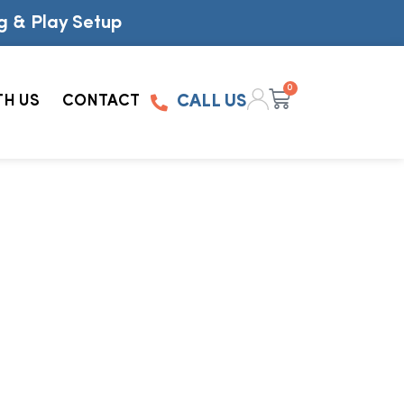
g & Play Setup
0
TH US
CONTACT
CALL US