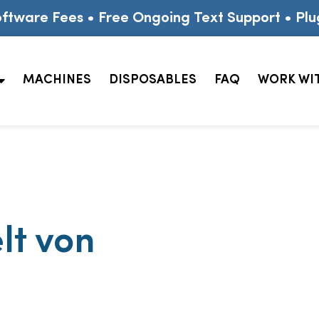
ftware Fees • Free Ongoing Text Support • Plu
MACHINES
DISPOSABLES
FAQ
WORK WI
lt von