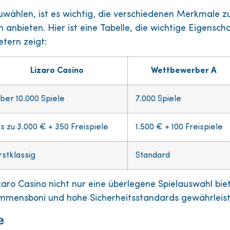
wählen, ist es wichtig, die verschiedenen Merkmale zu 
anbieten. Hier ist eine Tabelle, die wichtige Eigensch
tern zeigt:
Lizaro Casino
Wettbewerber A
ber 10.000 Spiele
7.000 Spiele
is zu 3.000 € + 350 Freispiele
1.500 € + 100 Freispiele
rstklassig
Standard
zaro Casino nicht nur eine überlegene Spielauswahl bie
mmensboni und hohe Sicherheitsstandards gewährleist
e