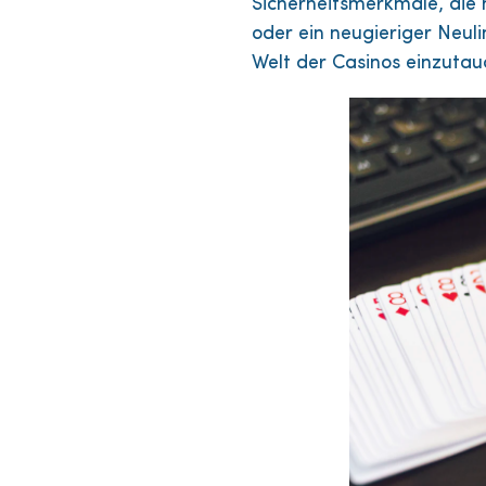
Sicherheitsmerkmale, die
oder ein neugieriger Neuli
Welt der Casinos einzutau