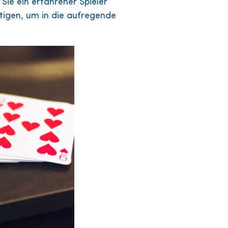
 Sie ein erfahrener Spieler
nötigen, um in die aufregende