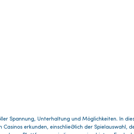
oller Spannung, Unterhaltung und Möglichkeiten. In die
 Casinos erkunden, einschließlich der Spielauswahl, 