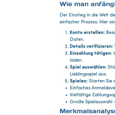
Wie man anfäng
Der Einstieg in die Welt d
einfacher Prozess. Hier sin
Konto erstellen:
Besu
Daten.
Details verifizieren:
Einzahlung tätigen:
W
laden.
Spiel auswählen:
Stö
Lieblingsspiel aus.
Spielen:
Starten Sie 
Einfaches Anmeldever
Vielfältige Zahlungs
Große Spielauswahl –
Merkmalsanalys