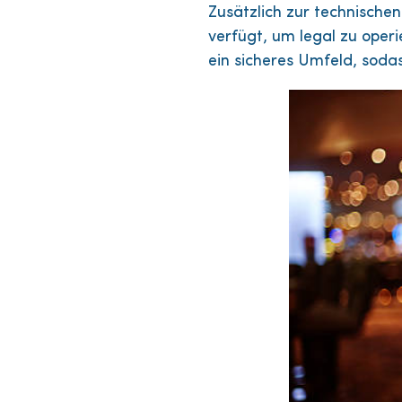
Zusätzlich zur technischen
verfügt, um legal zu operi
ein sicheres Umfeld, soda