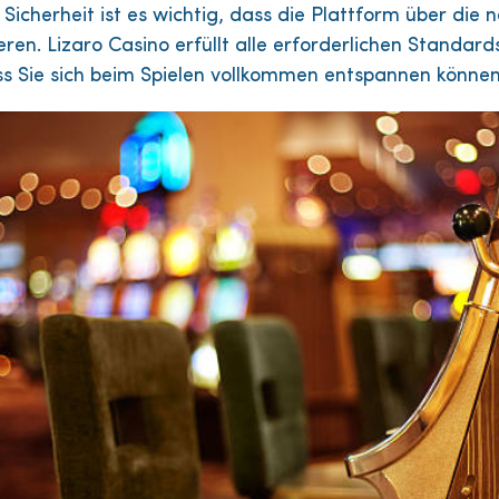
 Sicherheit ist es wichtig, dass die Plattform über die
eren. Lizaro Casino erfüllt alle erforderlichen Standard
ss Sie sich beim Spielen vollkommen entspannen können