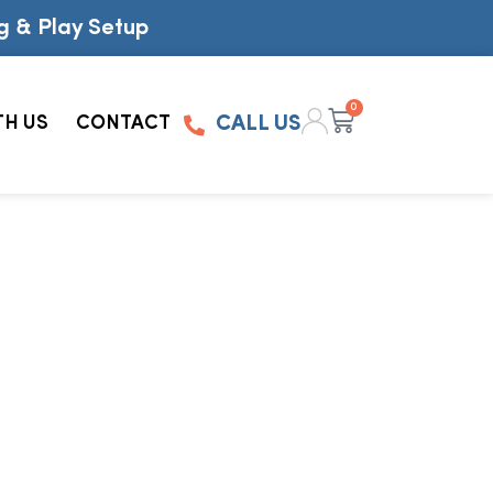
g & Play Setup
0
TH US
CONTACT
CALL US