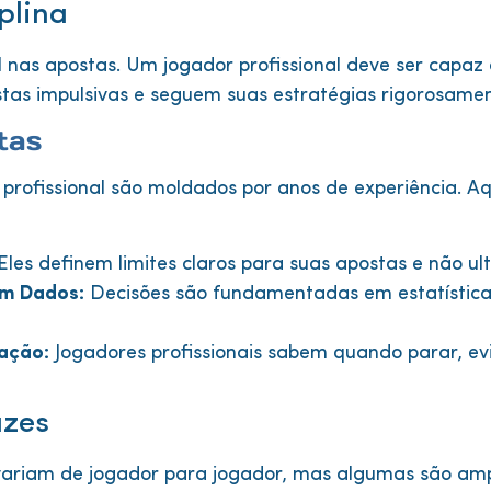
plina
l nas apostas. Um jogador profissional deve ser capaz
stas impulsivas e seguem suas estratégias rigorosamen
tas
profissional são moldados por anos de experiência. Aq
Eles definem limites claros para suas apostas e não ul
m Dados:
Decisões são fundamentadas em estatística
ação:
Jogadores profissionais sabem quando parar, e
azes
s variam de jogador para jogador, mas algumas são am