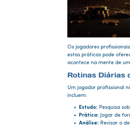
Os jogadores profissionai
estas práticas pode ofere
acontece na mente de um j
Rotinas Diárias 
Um jogador profissional n
incluem:
Estudo:
Pesquisa sobr
Prática:
Jogar de for
Análise:
Revisar o de