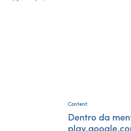
Content:
Dentro da ment
play.google.c