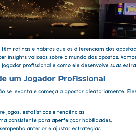
s têm rotinas e hábitos que os diferenciam dos apost
cer insights valiosos sobre o mundo das apostas. Vamo
ogador profissional e como ele desenvolve suas estra
de um Jogador Profissional
ão se levanta e começa a apostar aleatoriamente. Eles
e jogos, estatísticas e tendências.
ma consistente para aperfeiçoar habilidades.
sempenho anterior e ajustar estratégias.