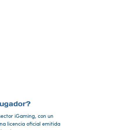
jugador?
ector iGaming, con un
a licencia oficial emitida