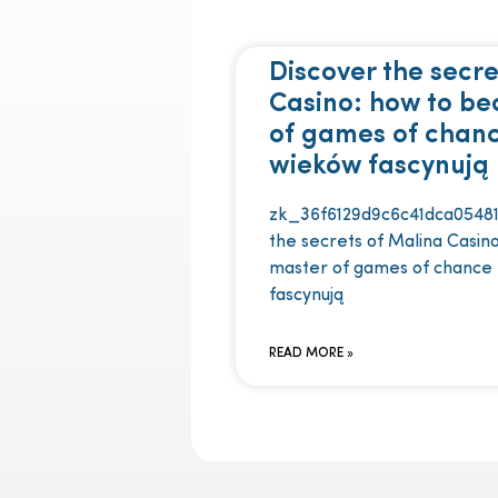
Discover the secre
Casino: how to b
of games of chan
wieków fascynują 
zk_36f6129d9c6c41dca05481
the secrets of Malina Casi
master of games of chance
fascynują
READ MORE »