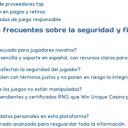
de proveedores top
 en pagos y retiros
das de juego responsable
frecuentes sobre la seguridad y fi
ecuado para jugadores novatos?
sencilla y soporte en español, con recursos claros para 
afectan la seguridad del jugador?
len con términos justos y no ponen en riesgo la integr
e los juegos no están manipulados?
endientes y certificados RNG que Win Unique Casino p
datos personales en esta plataforma?
cifrado avanzado para resguardar toda la información.