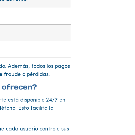
ado. Además, todos los pagos
e fraude o pérdidas.
 ofrecen?
rte está disponible 24/7 en
éfono. Esto facilita la
ue cada usuario controle sus