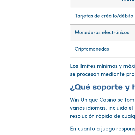
Tarjetas de crédito/débito
Monederos electrónicos
Criptomonedas
Los límites mínimos y máx
se procesan mediante prot
¿Qué soporte y 
Win Unique Casino se toma
varios idiomas, incluido el
resolución rápida de cual
En cuanto a juego respons