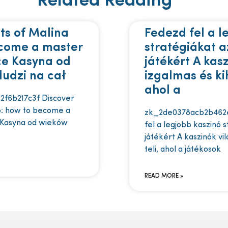
Related Reading
ts of Malina
Fedezd fel a l
ecome a master
stratégiákat a
ce Kasyna od
játékért A kas
ludzi na cał
izgalmas és kih
ahol a
2f6b217c3f Discover
no: how to become a
zk_2de0378acb2b462
 Kasyna od wieków
fel a legjobb kaszinó 
játékért A kaszinók vi
teli, ahol a játékosok
READ MORE »