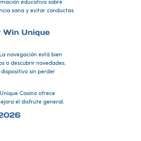
formación educativa sobre
ncia sana y evitar conductas
r Win Unique
. La navegación está bien
tos o descubrir novedades.
dispositivo sin perder
 Unique Casino ofrece
jora el disfrute general.
 2026