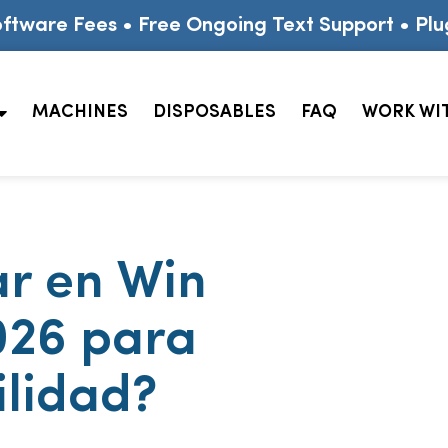
ftware Fees • Free Ongoing Text Support • Plu
MACHINES
DISPOSABLES
FAQ
WORK WI
ar en Win
026 para
ilidad?