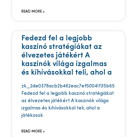
READ MORE »
Fedezd fel a legjobb
kaszinó stratégiákat az
élvezetes játékért A
kaszinók világa izgalmas
és kihívásokkal teli, ahol a
zk_2de0378acb2b462eac7ef50041f35b65
Fedezd fel a legjobb kaszinó stratégiákat
az élvezetes játékért A kaszinók világa
izgalmas és kihívásokkal teli, ahol a
játékosok
READ MORE »