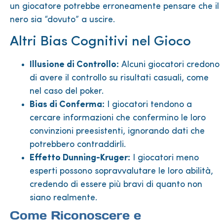
un giocatore potrebbe erroneamente pensare che il
nero sia “dovuto” a uscire.
Altri Bias Cognitivi nel Gioco
Illusione di Controllo:
Alcuni giocatori credono
di avere il controllo su risultati casuali, come
nel caso del poker.
Bias di Conferma:
I giocatori tendono a
cercare informazioni che confermino le loro
convinzioni preesistenti, ignorando dati che
potrebbero contraddirli.
Effetto Dunning-Kruger:
I giocatori meno
esperti possono sopravvalutare le loro abilità,
credendo di essere più bravi di quanto non
siano realmente.
Come Riconoscere e