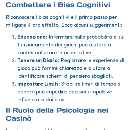
Combattere i Bias Cognitivi
Riconoscere i bias cognitivi è il primo passo per
mitigare il loro effetto. Ecco alcuni suggerimenti:
Educazione:
Informarsi sulle probabilità e sul
funzionamento dei giochi può aiutare a
contestualizzare le aspettative.
Tenere un Diario:
Registrare le esperienze di
gioco può fornire chiarezza e aiutare a
identificare schemi di pensiero sbagliati.
Impostare Limiti:
Stabilire limiti di tempo e
denaro può impedire decisioni impulsive
influenzate dai bias.
Il Ruolo della Psicologia nei
Casinò