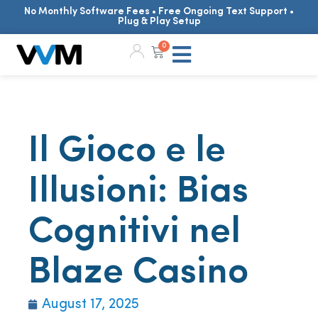
No Monthly Software Fees • Free Ongoing Text Support •
Plug & Play Setup
0
Il Gioco e le
Illusioni: Bias
Cognitivi nel
Blaze Casino
August 17, 2025