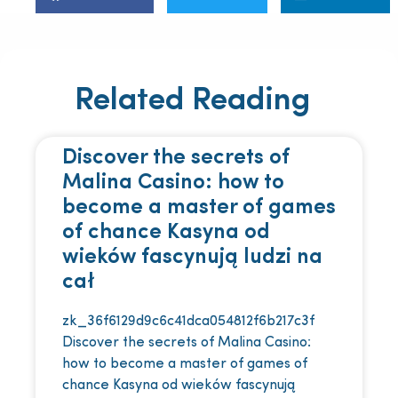
Related Reading
Discover the secrets of
Malina Casino: how to
become a master of games
of chance Kasyna od
wieków fascynują ludzi na
cał
zk_36f6129d9c6c41dca054812f6b217c3f
Discover the secrets of Malina Casino:
how to become a master of games of
chance Kasyna od wieków fascynują