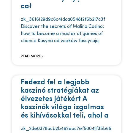
cał
zk_36f6129d9c6c41dca054812f6b217c3f
Discover the secrets of Malina Casino:
how to become a master of games of
chance Kasyna od wieków fascynują
READ MORE »
Fedezd fel a legjobb
kaszinó stratégiákat az
élvezetes játékért A
kaszinók világa izgalmas
és kihívásokkal teli, ahol a
zk_2de0378acb2b462eac7ef50041f35b65