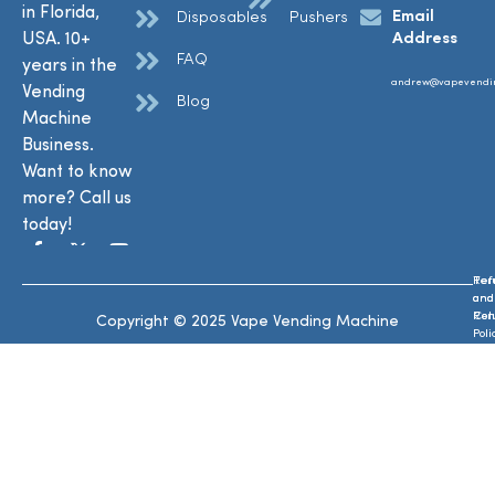
in Florida,
Email
Disposables
Pushers
USA. 10+
Address
FAQ
years in the
andrew@vapevendi
Vending
Blog
Machine
Business.
Want to know
more? Call us
today!
Ref
Te
and
and
Ret
Con
Copyright © 2025 Vape Vending Machine
Poli