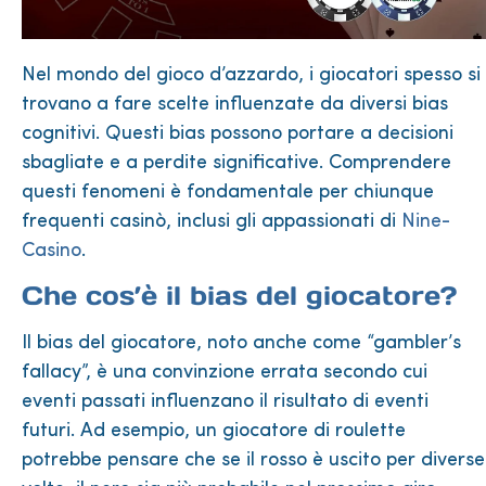
Nel mondo del gioco d’azzardo, i giocatori spesso si
trovano a fare scelte influenzate da diversi bias
cognitivi. Questi bias possono portare a decisioni
sbagliate e a perdite significative. Comprendere
questi fenomeni è fondamentale per chiunque
frequenti casinò, inclusi gli appassionati di
Nine-
Casino
.
Che cos’è il bias del giocatore?
Il bias del giocatore, noto anche come “gambler’s
fallacy”, è una convinzione errata secondo cui
eventi passati influenzano il risultato di eventi
futuri. Ad esempio, un giocatore di roulette
potrebbe pensare che se il rosso è uscito per diverse