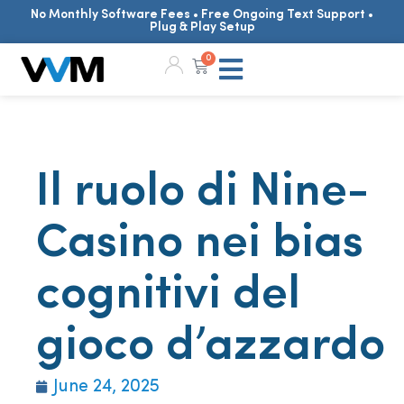
No Monthly Software Fees • Free Ongoing Text Support •
Plug & Play Setup
0
Il ruolo di Nine-
Casino nei bias
cognitivi del
gioco d’azzardo
June 24, 2025