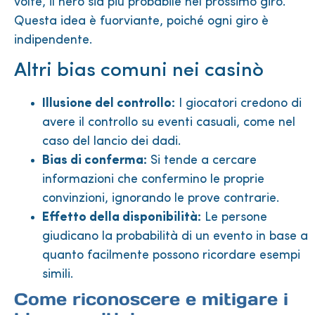
volte, il nero sia più probabile nel prossimo giro.
Questa idea è fuorviante, poiché ogni giro è
indipendente.
Altri bias comuni nei casinò
Illusione del controllo:
I giocatori credono di
avere il controllo su eventi casuali, come nel
caso del lancio dei dadi.
Bias di conferma:
Si tende a cercare
informazioni che confermino le proprie
convinzioni, ignorando le prove contrarie.
Effetto della disponibilità:
Le persone
giudicano la probabilità di un evento in base a
quanto facilmente possono ricordare esempi
simili.
Come riconoscere e mitigare i