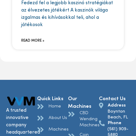
Fedezd fel a legjobb kaszinó stratégiákat
az élvezetes játékért A kaszinók világa
izgalmas és kihívásokkal teli, ahol a
játékosok
READ MORE »
Quick Links
Our
Contact Us
Address
Machines
Home
A trusted
Boynton
CBD
Beach, FL
innovative
About Us
Wending
Phone
company
Machines
(561) 909-
Machines
headquartered
Coin
5880