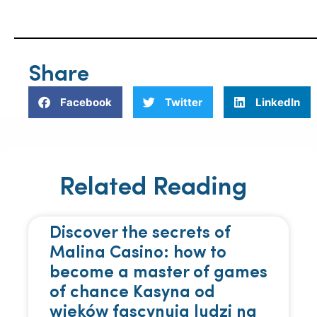
Share
Facebook
Twitter
LinkedIn
Related Reading
Discover the secrets of
Malina Casino: how to
become a master of games
of chance Kasyna od
wieków fascynują ludzi na