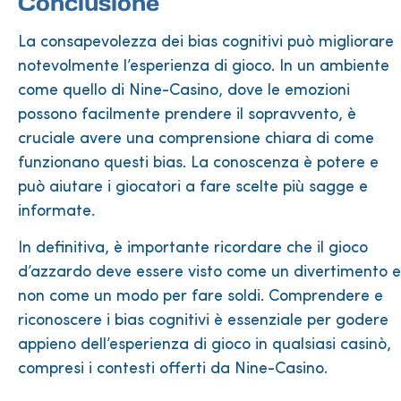
Conclusione
La consapevolezza dei bias cognitivi può migliorare
notevolmente l’esperienza di gioco. In un ambiente
come quello di Nine-Casino, dove le emozioni
possono facilmente prendere il sopravvento, è
cruciale avere una comprensione chiara di come
funzionano questi bias. La conoscenza è potere e
può aiutare i giocatori a fare scelte più sagge e
informate.
In definitiva, è importante ricordare che il gioco
d’azzardo deve essere visto come un divertimento e
non come un modo per fare soldi. Comprendere e
riconoscere i bias cognitivi è essenziale per godere
appieno dell’esperienza di gioco in qualsiasi casinò,
compresi i contesti offerti da Nine-Casino.