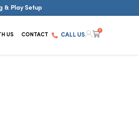
g & Play Setup
0
TH US
CONTACT
CALL US