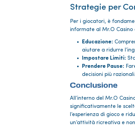
Strategie per Con
Per i giocatori, è fondame
informate al Mr.O Casino 
Educazione:
Comprend
aiutare a ridurre l’in
Impostare Limiti:
Sta
Prendere Pause:
Fare
decisioni più razionali
Conclusione
All’interno del Mr.O Casin
significativamente le scelt
l’esperienza di gioco e ri
un’attività ricreativa e no