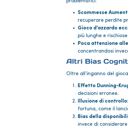
problematici:
Scommesse Aument
recuperare perdite pr
Gioco d’azzardo ecc
più lunghe e rischiose
Poca attenzione alle
concentrandosi invece
Altri Bias Cogni
Oltre all’inganno del gioca
Effetto Dunning-Kru
decisioni erronee.
Illusione di controllo
fortuna, come il lanci
Bias della disponibili
invece di considerare 