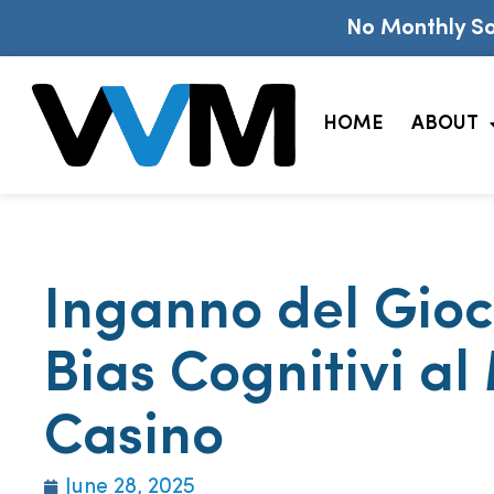
No Monthly So
HOME
ABOUT
Inganno del Gioc
Bias Cognitivi al
Casino
June 28, 2025