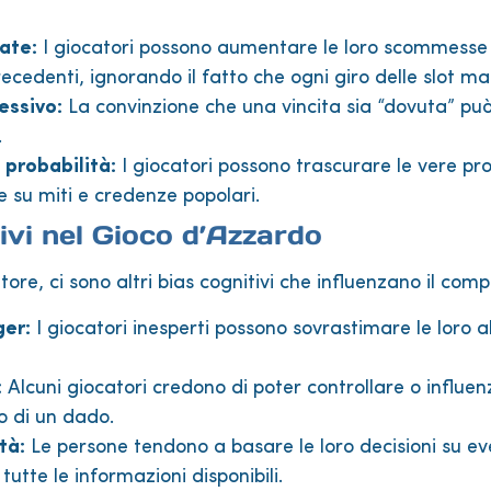
ate:
I giocatori possono aumentare le loro scommesse 
ecedenti, ignorando il fatto che ogni giro delle slot m
essivo:
La convinzione che una vincita sia “dovuta” può
.
 probabilità:
I giocatori possono trascurare le vere prob
 su miti e credenze popolari.
tivi nel Gioco d’Azzardo
tore, ci sono altri bias cognitivi che influenzano il co
ger:
I giocatori inesperti possono sovrastimare le loro a
:
Alcuni giocatori credono di poter controllare o influenz
o di un dado.
tà:
Le persone tendono a basare le loro decisioni su ev
tutte le informazioni disponibili.