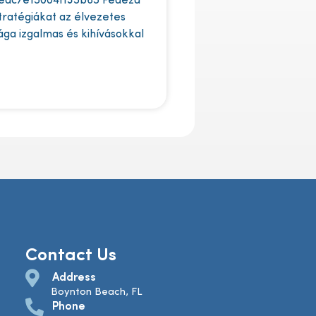
eac7ef50041f35b65 Fedezd
stratégiákat az élvezetes
lága izgalmas és kihívásokkal
Contact Us
Address
Boynton Beach, FL
Phone