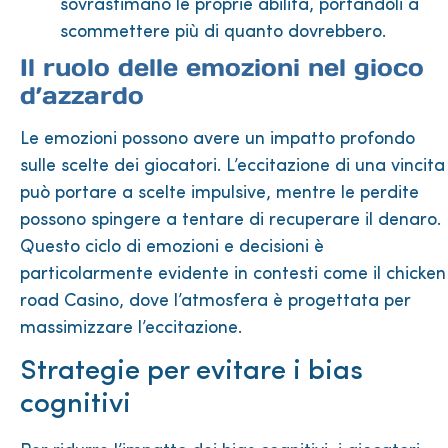
sovrastimano le proprie abilità, portandoli a
scommettere più di quanto dovrebbero.
Il ruolo delle emozioni nel gioco
d’azzardo
Le emozioni possono avere un impatto profondo
sulle scelte dei giocatori. L’eccitazione di una vincita
può portare a scelte impulsive, mentre le perdite
possono spingere a tentare di recuperare il denaro.
Questo ciclo di emozioni e decisioni è
particolarmente evidente in contesti come il chicken
road Casino, dove l’atmosfera è progettata per
massimizzare l’eccitazione.
Strategie per evitare i bias
cognitivi