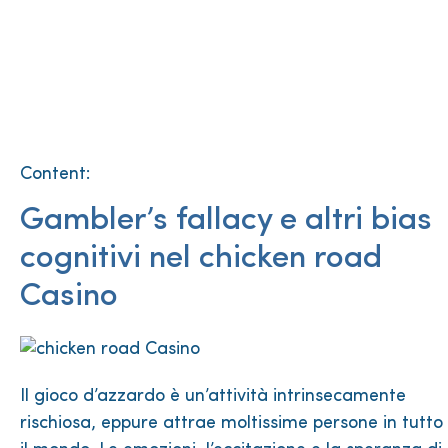
Content:
Gambler’s fallacy e altri bias
cognitivi nel chicken road
Casino
Il gioco d’azzardo è un’attività intrinsecamente
rischiosa, eppure attrae moltissime persone in tutto