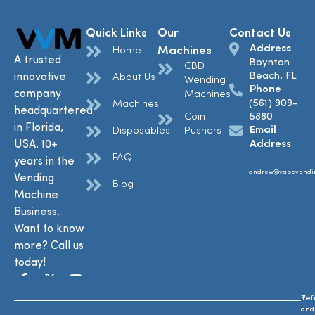
Quick Links
Our
Contact Us
Address
Machines
Home
A trusted
Boynton
CBD
Beach, FL
innovative
About Us
Wending
Phone
company
Machines
(561) 909-
Machines
headquartered
Coin
5880
in Florida,
Email
Disposables
Pushers
USA. 10+
Address
FAQ
years in the
andrew@vapevendi
Vending
Blog
Machine
Business.
Want to know
more? Call us
today!
Ref
Te
and
and