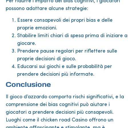
Per ridurre l’impatto dei bias cognitivi, i giocatori
possono adottare alcune strategie:
Essere consapevoli dei propri bias e delle
proprie emozioni.
Stabilire limiti chiari di spesa prima di iniziare a
giocare.
Prendere pause regolari per riflettere sulle
proprie decisioni di gioco.
Educarsi sui giochi e sulle probabilità per
prendere decisioni più informate.
Conclusione
Il gioco d’azzardo comporta rischi significativi, e la
comprensione dei bias cognitivi può aiutare i
giocatori a prendere decisioni più consapevoli.
Luoghi come il chicken road Casino offrono un
ambiente affascinante e stimolante, ma è