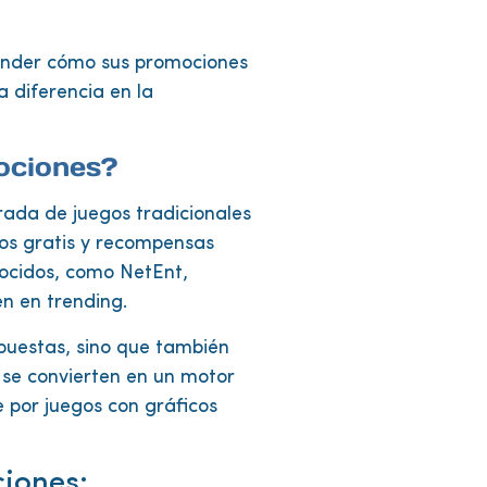
ender cómo sus promociones
a diferencia en la
ociones?
ada de juegos tradicionales
ros gratis y recompensas
nocidos, como NetEnt,
n en trending.
opuestas, sino que también
s se convierten en un motor
 por juegos con gráficos
ciones: