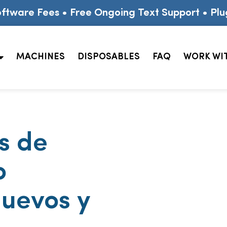
ftware Fees • Free Ongoing Text Support • Plu
MACHINES
DISPOSABLES
FAQ
WORK WI
s de
o
nuevos y