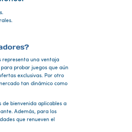
s.
ales.
gadores?
s representa una ventaja
os para probar juegos que aún
ertas exclusivas. Por otro
n mercado tan dinámico como
 de bienvenida aplicables a
nante. Además, para los
edades que renueven el