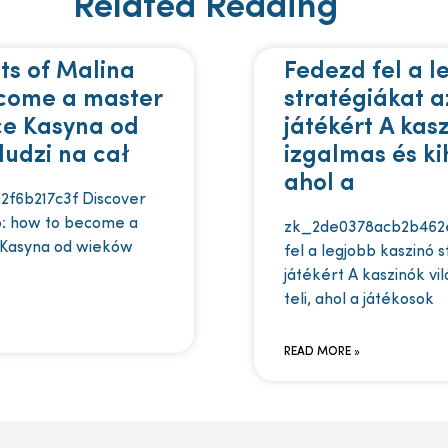
Related Reading
ts of Malina
Fedezd fel a l
ecome a master
stratégiákat a
ce Kasyna od
játékért A kas
ludzi na cał
izgalmas és kih
ahol a
2f6b217c3f Discover
no: how to become a
zk_2de0378acb2b462
 Kasyna od wieków
fel a legjobb kaszinó 
játékért A kaszinók vi
teli, ahol a játékosok
READ MORE »