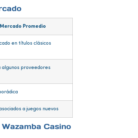
rcado
Mercado Promedio
ado en títulos clásicos
a algunos proveedores
porádica
asociados a juegos nuevos
en Wazamba Casino