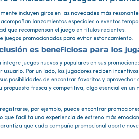
emente incluyen giros en las novedades más resonante
 acompañan lanzamientos especiales o eventos tempor
ad que recompensan el juego en títulos recientes.
e juegos promocionados para evitar estancamiento.
clusión es beneficiosa para los ju
integre juegos nuevos y populares en sus promocione
er usuario. Por un lado, los jugadores reciben incentiv
s posibilidades de encontrar favoritos y aprovechar of
su propuesta fresca y competitiva, algo esencial en u
egistrarse, por ejemplo, puede encontrar promociones
 lo que facilita una experiencia de estreno más emocio
 garantiza que cada campaña promocional aporte nov