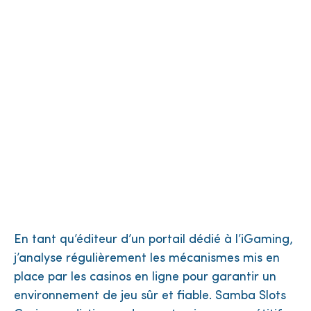
En tant qu’éditeur d’un portail dédié à l’iGaming,
j’analyse régulièrement les mécanismes mis en
place par les casinos en ligne pour garantir un
environnement de jeu sûr et fiable. Samba Slots