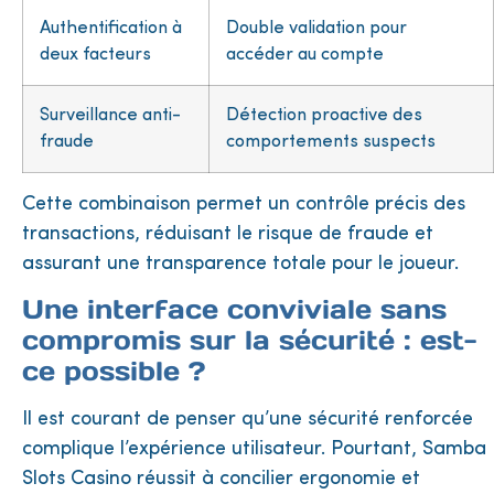
Authentification à
Double validation pour
deux facteurs
accéder au compte
Surveillance anti-
Détection proactive des
fraude
comportements suspects
Cette combinaison permet un contrôle précis des
transactions, réduisant le risque de fraude et
assurant une transparence totale pour le joueur.
Une interface conviviale sans
compromis sur la sécurité : est-
ce possible ?
Il est courant de penser qu’une sécurité renforcée
complique l’expérience utilisateur. Pourtant, Samba
Slots Casino réussit à concilier ergonomie et