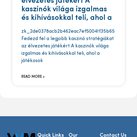
élvezetes játékért A
kaszinók világa izgalmas
és kihívásokkal teli, ahol a
zk_2de0378acb2b462eac7ef50041f35b65
Fedezd fel a legjobb kaszinó stratégiákat
az élvezetes játékért A kaszinók világa
izgalmas és kihívásokkal teli, ahol a
játékosok
READ MORE »
Quick Links
Our
Contact Us