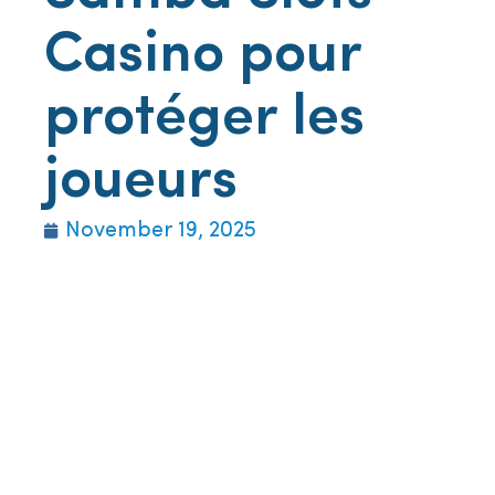
Casino pour
protéger les
joueurs
November 19, 2025