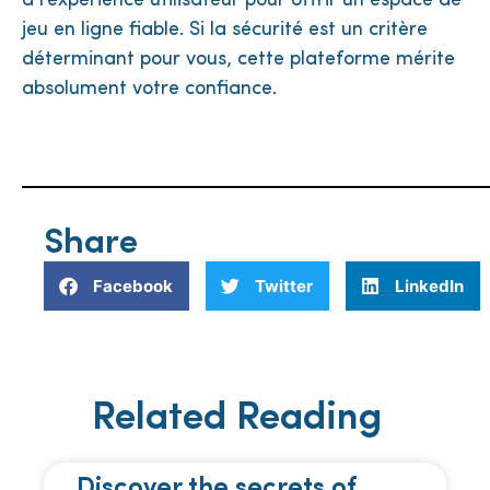
à l’expérience utilisateur pour offrir un espace de
jeu en ligne fiable. Si la sécurité est un critère
déterminant pour vous, cette plateforme mérite
absolument votre confiance.
Share
Facebook
Twitter
LinkedIn
Related Reading
Discover the secrets of