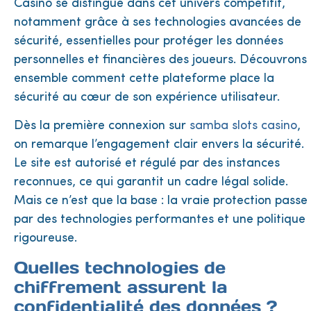
Casino se distingue dans cet univers compétitif,
notamment grâce à ses technologies avancées de
sécurité, essentielles pour protéger les données
personnelles et financières des joueurs. Découvrons
ensemble comment cette plateforme place la
sécurité au cœur de son expérience utilisateur.
Dès la première connexion sur
samba slots casino
,
on remarque l’engagement clair envers la sécurité.
Le site est autorisé et régulé par des instances
reconnues, ce qui garantit un cadre légal solide.
Mais ce n’est que la base : la vraie protection passe
par des technologies performantes et une politique
rigoureuse.
Quelles technologies de
chiffrement assurent la
confidentialité des données ?