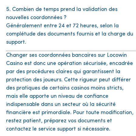
5. Combien de temps prend la validation des
nouvelles coordonnées ?
Généralement entre 24 et 72 heures, selon la
complétude des documents fournis et la charge du
support.
Changer ses coordonnées bancaires sur Locowin
Casino est donc une opération sécurisée, encadrée
par des procédures claires qui garantissent la
protection des joueurs. Cette rigueur peut différer
des pratiques de certains casinos moins stricts,
mais elle apporte un niveau de confiance
indispensable dans un secteur où la sécurité
financière est primordiale. Pour toute modification,
restez patient, préparez vos documents et
contactez le service support si nécessaire.