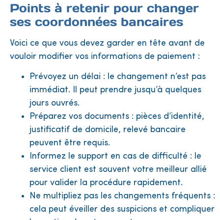
Points à retenir pour changer
ses coordonnées bancaires
Voici ce que vous devez garder en tête avant de
vouloir modifier vos informations de paiement :
Prévoyez un délai : le changement n’est pas
immédiat. Il peut prendre jusqu’à quelques
jours ouvrés.
Préparez vos documents : pièces d’identité,
justificatif de domicile, relevé bancaire
peuvent être requis.
Informez le support en cas de difficulté : le
service client est souvent votre meilleur allié
pour valider la procédure rapidement.
Ne multipliez pas les changements fréquents :
cela peut éveiller des suspicions et compliquer