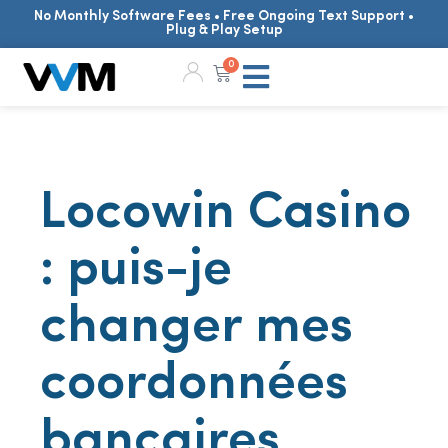
No Monthly Software Fees • Free Ongoing Text Support •
Plug & Play Setup
0
Locowin Casino
: puis-je
changer mes
coordonnées
bancaires