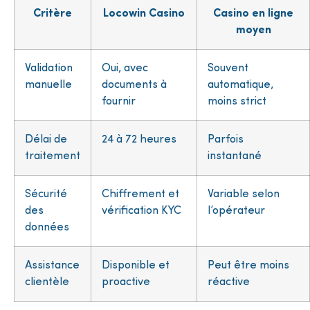
Critère
Locowin Casino
Casino en ligne
moyen
Validation
Oui, avec
Souvent
manuelle
documents à
automatique,
fournir
moins strict
Délai de
24 à 72 heures
Parfois
traitement
instantané
Sécurité
Chiffrement et
Variable selon
des
vérification KYC
l’opérateur
données
Assistance
Disponible et
Peut être moins
clientèle
proactive
réactive