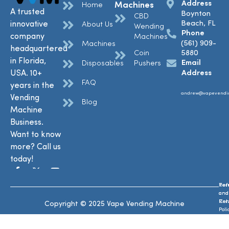
Address
Machines
Home
A trusted
Boynton
CBD
Beach, FL
innovative
About Us
Wending
Phone
company
Machines
(561) 909-
Machines
headquartered
Coin
5880
in Florida,
Email
Disposables
Pushers
USA. 10+
Address
FAQ
years in the
andrew@vapevendi
Vending
Blog
Machine
Business.
Want to know
more? Call us
today!
Ref
Te
and
and
Ret
Con
Copyright © 2025 Vape Vending Machine
Poli