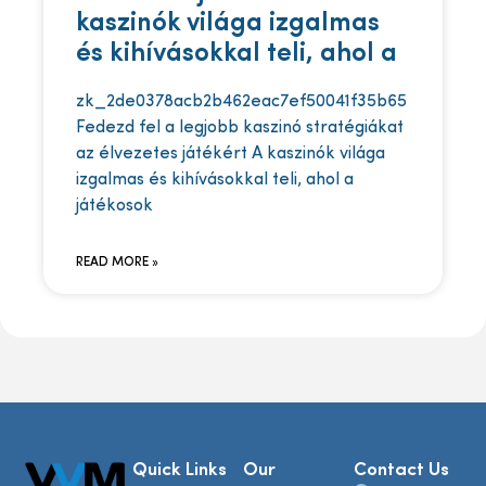
kaszinók világa izgalmas
és kihívásokkal teli, ahol a
zk_2de0378acb2b462eac7ef50041f35b65
Fedezd fel a legjobb kaszinó stratégiákat
az élvezetes játékért A kaszinók világa
izgalmas és kihívásokkal teli, ahol a
játékosok
READ MORE »
Quick Links
Our
Contact Us