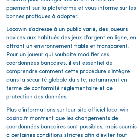
paiement sur la plateforme et vous informe sur les
bonnes pratiques à adopter.
Locowin s’adresse à un public varié, des joueurs
novices aux habitués des jeux d’argent en ligne, en
offrant un environnement fiable et transparent.
Pour un joueur qui souhaite modifier ses
coordonnées bancaires, il est essentiel de
comprendre comment cette procédure s’intègre
dans la sécurité globale du site, notamment en
terme de conformité réglementaire et de
protection des données.
Plus d’informations sur leur site officiel
loco-win-
casino.fr
montrent que les changements de
coordonnées bancaires sont possibles, mais soumis
à certaines conditions strictes afin d’éviter tout