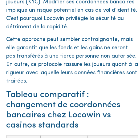
joueurs (KYC). Modifier ses coordonnées bancaires
implique un risque potentiel en cas de vol d’identité.
C’est pourquoi Locowin privilégie la sécurité au
détriment de la rapidité.
Cette approche peut sembler contraignante, mais
elle garantit que les fonds et les gains ne seront
pas transférés à une tierce personne non autorisée.
En outre, ce protocole rassure les joueurs quant à la
rigueur avec laquelle leurs données financières sont
traitées.
Tableau comparatif :
changement de coordonnées
bancaires chez Locowin vs
casinos standards