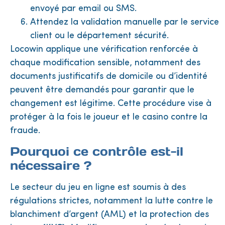
envoyé par email ou SMS.
Attendez la validation manuelle par le service
client ou le département sécurité.
Locowin applique une vérification renforcée à
chaque modification sensible, notamment des
documents justificatifs de domicile ou d’identité
peuvent être demandés pour garantir que le
changement est légitime. Cette procédure vise à
protéger à la fois le joueur et le casino contre la
fraude.
Pourquoi ce contrôle est-il
nécessaire ?
Le secteur du jeu en ligne est soumis à des
régulations strictes, notamment la lutte contre le
blanchiment d’argent (AML) et la protection des