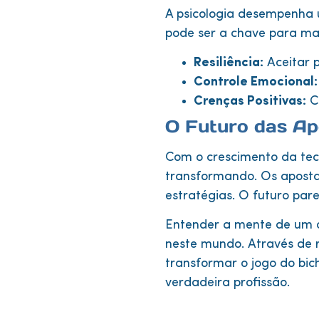
A psicologia desempenha u
pode ser a chave para man
Resiliência:
Aceitar p
Controle Emocional:
Crenças Positivas:
Cu
O Futuro das Ap
Com o crescimento da tecn
transformando. Os aposta
estratégias. O futuro par
Entender a mente de um a
neste mundo. Através de r
transformar o jogo do b
verdadeira profissão.