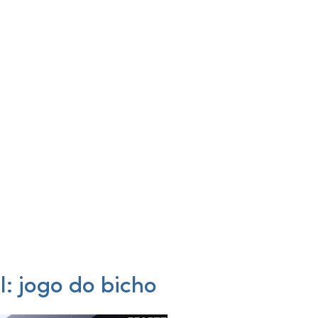
: jogo do bicho