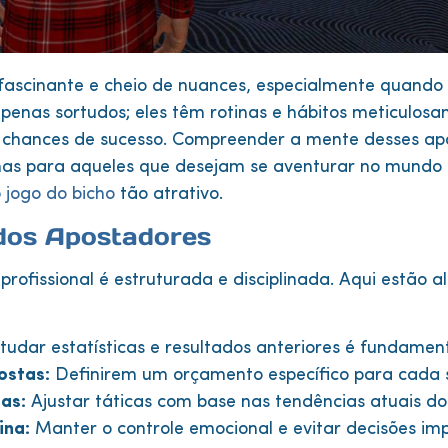
fascinante e cheio de nuances, especialmente quando s
apenas sortudos; eles têm rotinas e hábitos meticulos
chances de sucesso. Compreender a mente desses ap
penas para aqueles que desejam se aventurar no mund
o
jogo do bicho
tão atrativo.
 dos Apostadores
profissional é estruturada e disciplinada. Aqui estão 
tudar estatísticas e resultados anteriores é fundament
ostas:
Definirem um orçamento específico para cada 
as:
Ajustar táticas com base nas tendências atuais d
ina:
Manter o controle emocional e evitar decisões imp