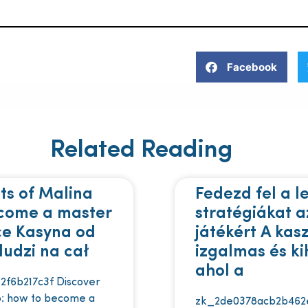
Facebook
Related Reading
ts of Malina
Fedezd fel a l
ecome a master
stratégiákat a
ce Kasyna od
játékért A kas
ludzi na cał
izgalmas és kih
ahol a
2f6b217c3f Discover
no: how to become a
zk_2de0378acb2b462