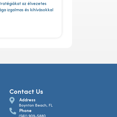
stratégiákat az élvezetes
lága izgalmas és kihívásokkal
Contact Us
Address
Boynton Beach, FL
Phone
(561) 909-5880