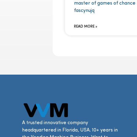
master of games of chance
fascynują
READ MORE »
A trusted innovative company
headquartered in Florida, USA. 10+ years in