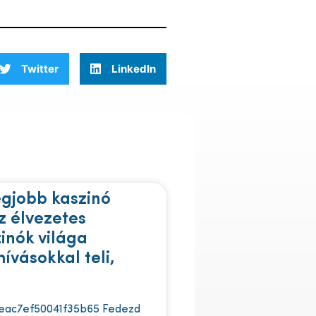
Twitter
LinkedIn
egjobb kaszinó
z élvezetes
zinók világa
ívásokkal teli,
eac7ef50041f35b65 Fedezd