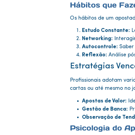
Hábitos que Faz
Os hábitos de um apostado
Estudo Constante:
Le
Networking:
Interagi
Autocontrole:
Saber 
Reflexão:
Análise pó
Estratégias Ven
Profissionais adotam vari
cartas ou até mesmo no jo
Apostas de Valor:
Ide
Gestão de Banca:
Pr
Observação de Tend
Psicologia do A