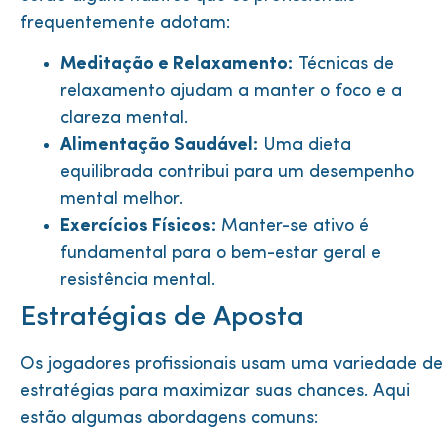
frequentemente adotam:
Meditação e Relaxamento:
Técnicas de
relaxamento ajudam a manter o foco e a
clareza mental.
Alimentação Saudável:
Uma dieta
equilibrada contribui para um desempenho
mental melhor.
Exercícios Físicos:
Manter-se ativo é
fundamental para o bem-estar geral e
resistência mental.
Estratégias de Aposta
Os jogadores profissionais usam uma variedade de
estratégias para maximizar suas chances. Aqui
estão algumas abordagens comuns: