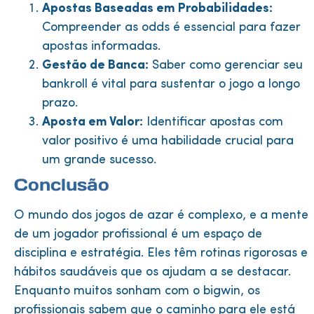
Apostas Baseadas em Probabilidades:
Compreender as odds é essencial para fazer
apostas informadas.
Gestão de Banca:
Saber como gerenciar seu
bankroll é vital para sustentar o jogo a longo
prazo.
Aposta em Valor:
Identificar apostas com
valor positivo é uma habilidade crucial para
um grande sucesso.
Conclusão
O mundo dos jogos de azar é complexo, e a mente
de um jogador profissional é um espaço de
disciplina e estratégia. Eles têm rotinas rigorosas e
hábitos saudáveis que os ajudam a se destacar.
Enquanto muitos sonham com o bigwin, os
profissionais sabem que o caminho para ele está