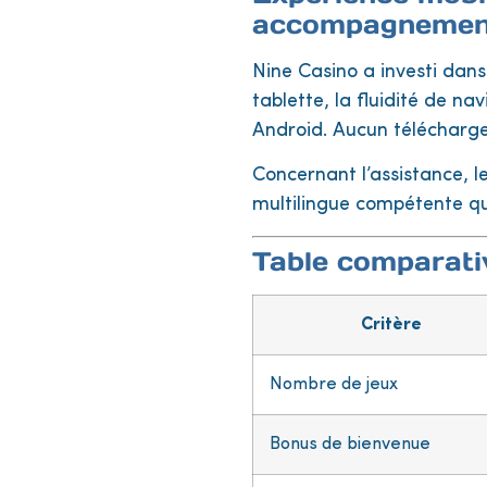
accompagnement
Nine Casino a investi dan
tablette, la fluidité de n
Android. Aucun téléchargem
Concernant l’assistance, l
multilingue compétente qu
Table comparati
Critère
Nombre de jeux
Bonus de bienvenue