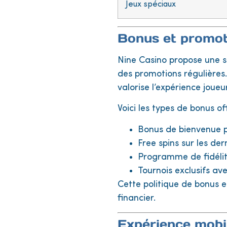
Jeux spéciaux
Bonus et promoti
Nine Casino propose une 
des promotions régulières.
valorise l’expérience joue
Voici les types de bonus off
Bonus de bienvenue p
Free spins sur les de
Programme de fidéli
Tournois exclusifs ave
Cette politique de bonus 
financier.
Expérience mobil