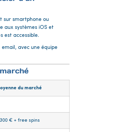
it sur smartphone ou
due aux systèmes iOS et
s est accessible.
et email, avec une équipe
u marché
oyenne du marché
300 € + free spins