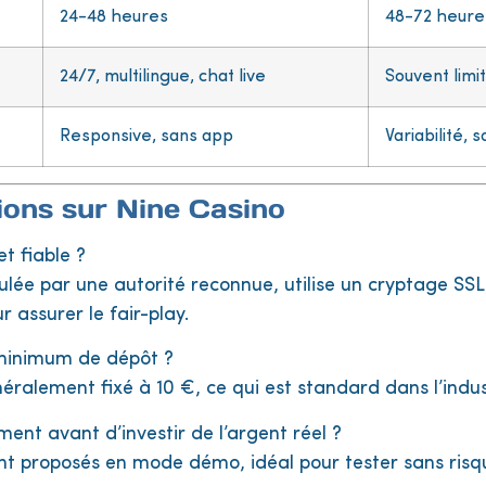
24-48 heures
48-72 heure
24/7, multilingue, chat live
Souvent limi
Responsive, sans app
Variabilité,
ions sur Nine Casino
et fiable ?
ulée par une autorité reconnue, utilise un cryptage SSL,
 assurer le fair-play.
 minimum de dépôt ?
ralement fixé à 10 €, ce qui est standard dans l’indus
ment avant d’investir de l’argent réel ?
ont proposés en mode démo, idéal pour tester sans risq