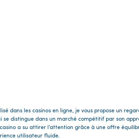
isé dans les casinos en ligne, je vous propose un regard
i se distingue dans un marché compétitif par son app
sino a su attirer l’attention grâce à une offre équilibr
ience utilisateur fluide.