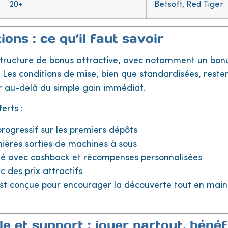
20+
Betsoft, Red Tiger
ons : ce qu’il faut savoir
structure de bonus attractive, avec notamment un bon
 Les conditions de mise, bien que standardisées, resten
ur au-delà du simple gain immédiat.
erts :
rogressif sur les premiers dépôts
rnières sorties de machines à sous
té avec cashback et récompenses personnalisées
c des prix attractifs
est conçue pour encourager la découverte tout en maint
e et support : jouer partout, bénéf