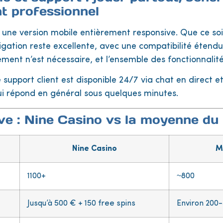
 professionnel
s une version mobile entièrement responsive. Que ce so
avigation reste excellente, avec une compatibilité éten
ent n’est nécessaire, et l’ensemble des fonctionnalité
e support client est disponible 24/7 via chat en direct 
i répond en général sous quelques minutes.
ve : Nine Casino vs la moyenne d
Nine Casino
M
1100+
~800
Jusqu’à 500 € + 150 free spins
Environ 200-