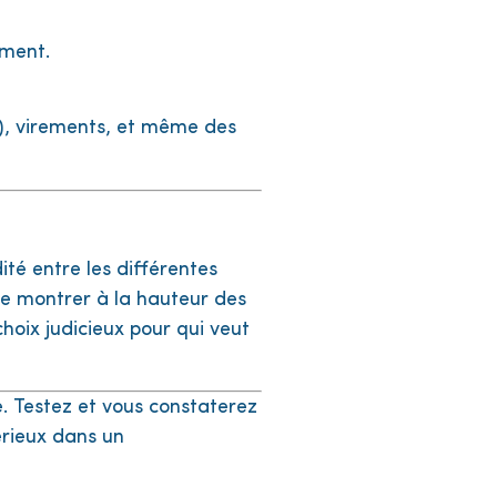
ement.
er), virements, et même des
ité entre les différentes
se montrer à la hauteur des
 choix judicieux pour qui veut
 Testez et vous constaterez
érieux dans un