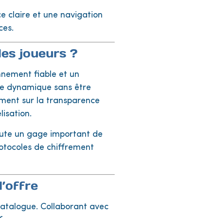
ce claire et une navigation
ces.
des joueurs ?
nnement fiable et un
èle dynamique sans être
ement sur la transparence
lisation.
joute un gage important de
rotocoles de chiffrement
l’offre
catalogue. Collaborant avec