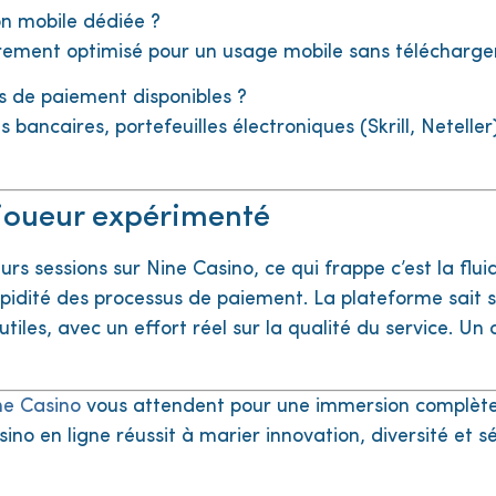
ion mobile dédiée ?
ièrement optimisé pour un usage mobile sans télécharg
s de paiement disponibles ?
 bancaires, portefeuilles électroniques (Skrill, Netell
 joueur expérimenté
rs sessions sur Nine Casino, ce qui frappe c’est la fluid
apidité des processus de paiement. La plateforme sait 
nutiles, avec un effort réel sur la qualité du service. Un
ne Casino
vous attendent pour une immersion complète.
o en ligne réussit à marier innovation, diversité et s