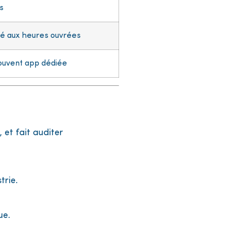
s
té aux heures ouvrées
 souvent app dédiée
 et fait auditer
trie.
ue.