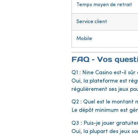
Temps moyen de retrait
Service client
Mobile
FAQ – Vos quest
Q1 : Nine Casino est-il sûr 
Oui, la plateforme est rég
régulièrement ses jeux pour
Q2 : Quel est le montant
Le dépôt minimum est géné
Q3 : Puis-je jouer gratuite
Oui, la plupart des jeux s