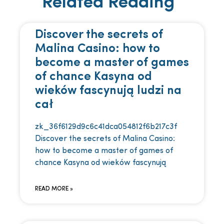
Related Reading
Discover the secrets of
Malina Casino: how to
become a master of games
of chance Kasyna od
wieków fascynują ludzi na
cał
zk_36f6129d9c6c41dca054812f6b217c3f
Discover the secrets of Malina Casino:
how to become a master of games of
chance Kasyna od wieków fascynują
READ MORE »