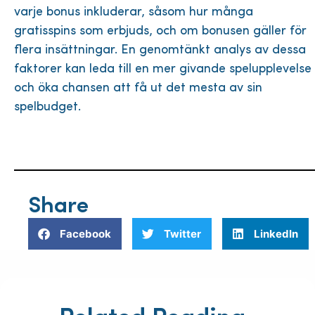
varje bonus inkluderar, såsom hur många
gratisspins som erbjuds, och om bonusen gäller för
flera insättningar. En genomtänkt analys av dessa
faktorer kan leda till en mer givande spelupplevelse
och öka chansen att få ut det mesta av sin
spelbudget.
Share
Facebook
Twitter
LinkedIn