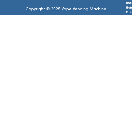
and
and
Ret
Con
Copyright © 2025 Vape Vending Machine
Poli