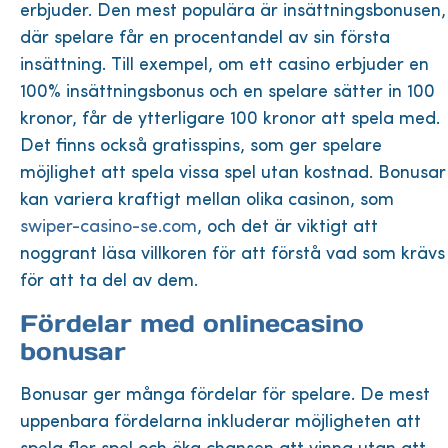
erbjuder. Den mest populära är insättningsbonusen,
där spelare får en procentandel av sin första
insättning. Till exempel, om ett casino erbjuder en
100% insättningsbonus och en spelare sätter in 100
kronor, får de ytterligare 100 kronor att spela med.
Det finns också gratisspins, som ger spelare
möjlighet att spela vissa spel utan kostnad. Bonusar
kan variera kraftigt mellan olika casinon, som
swiper-casino-se.com
, och det är viktigt att
noggrant läsa villkoren för att förstå vad som krävs
för att ta del av dem.
Fördelar med onlinecasino
bonusar
Bonusar ger många fördelar för spelare. De mest
uppenbara fördelarna inkluderar möjligheten att