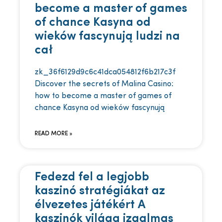
become a master of games
of chance Kasyna od
wieków fascynują ludzi na
cał
zk_36f6129d9c6c41dca054812f6b217c3f
Discover the secrets of Malina Casino:
how to become a master of games of
chance Kasyna od wieków fascynują
READ MORE »
Fedezd fel a legjobb
kaszinó stratégiákat az
élvezetes játékért A
kaszinók világa izgalmas