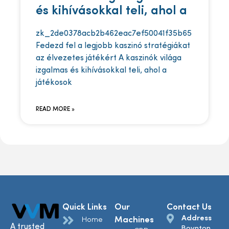
és kihívásokkal teli, ahol a
zk_2de0378acb2b462eac7ef50041f35b65
Fedezd fel a legjobb kaszinó stratégiákat
az élvezetes játékért A kaszinók világa
izgalmas és kihívásokkal teli, ahol a
játékosok
READ MORE »
Quick Links
Our
Contact Us
Address
Machines
Home
A trusted
Boynton