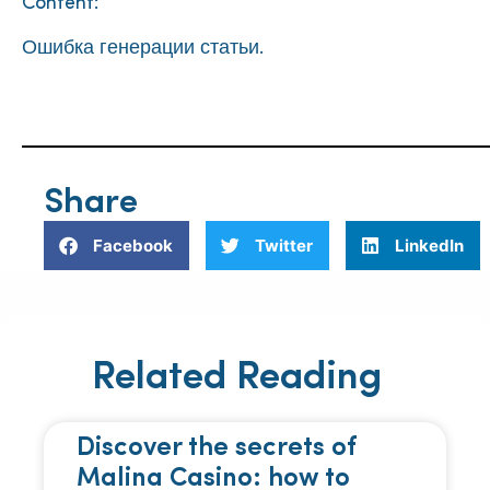
Content:
Ошибка генерации статьи.
Share
Facebook
Twitter
LinkedIn
Related Reading
Discover the secrets of
Malina Casino: how to