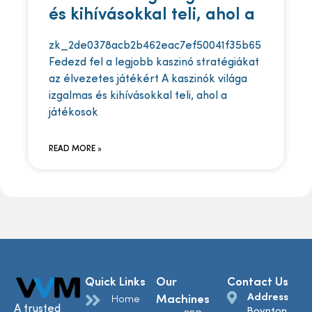
és kihívásokkal teli, ahol a
zk_2de0378acb2b462eac7ef50041f35b65
Fedezd fel a legjobb kaszinó stratégiákat
az élvezetes játékért A kaszinók világa
izgalmas és kihívásokkal teli, ahol a
játékosok
READ MORE »
Quick Links
Our
Contact Us
Address
Machines
Home
A trusted
Boynton