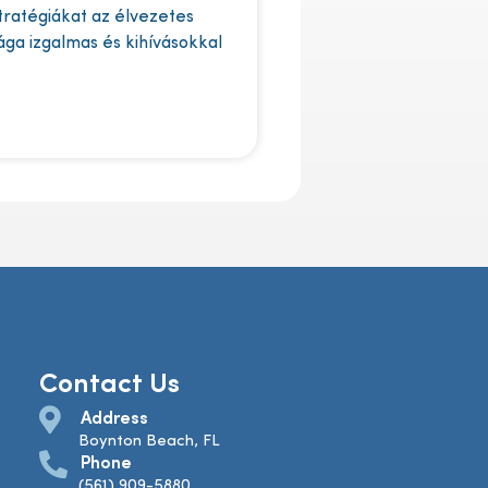
stratégiákat az élvezetes
lága izgalmas és kihívásokkal
Contact Us
Address
Boynton Beach, FL
Phone
(561) 909-5880