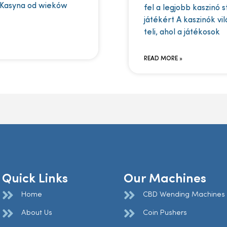
 Kasyna od wieków
fel a legjobb kaszinó 
játékért A kaszinók vi
teli, ahol a játékosok
READ MORE »
Quick Links
Our Machines
Home
CBD Wending Machines
About Us
Coin Pushers