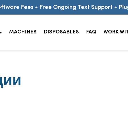
ftware Fees • Free Ongoing Text Support • Plu
MACHINES
DISPOSABLES
FAQ
WORK WI
ции