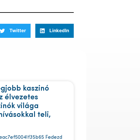
Twitter
LinkedIn
egjobb kaszinó
z élvezetes
zinók világa
ívásokkal teli,
eac7ef50041f35b65 Fedezd