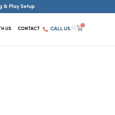
g & Play Setup
0
TH US
CONTACT
CALL US