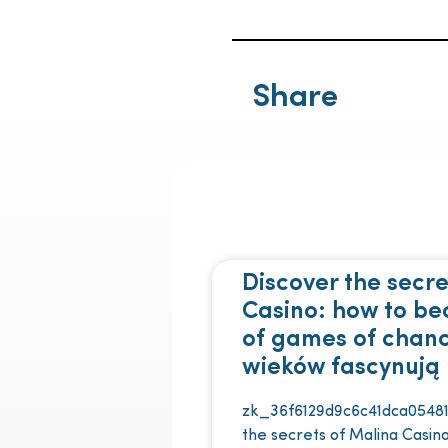
Share
Discover the secre
Casino: how to b
of games of chan
wieków fascynują 
zk_36f6129d9c6c41dca05481
the secrets of Malina Casi