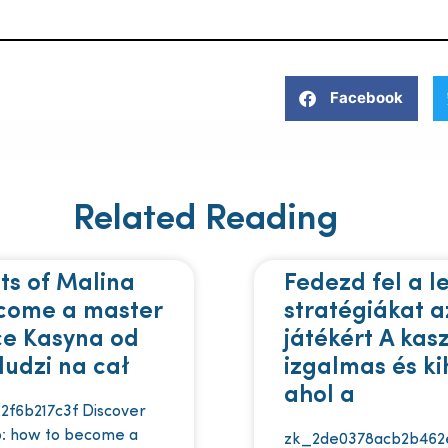
Facebook
Related Reading
ts of Malina
Fedezd fel a l
ecome a master
stratégiákat a
ce Kasyna od
játékért A kas
ludzi na cał
izgalmas és kih
ahol a
2f6b217c3f Discover
no: how to become a
zk_2de0378acb2b462