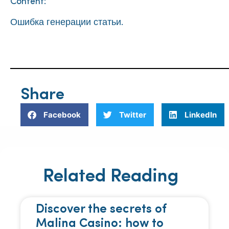
Content:
Ошибка генерации статьи.
Share
Facebook
Twitter
LinkedIn
Related Reading
Discover the secrets of
Malina Casino: how to