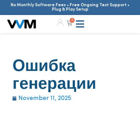
No Monthly Software Fees • Free Ongoing Text Support •
Plug & Play Setup
0
Ошибка
генерации
November 11, 2025