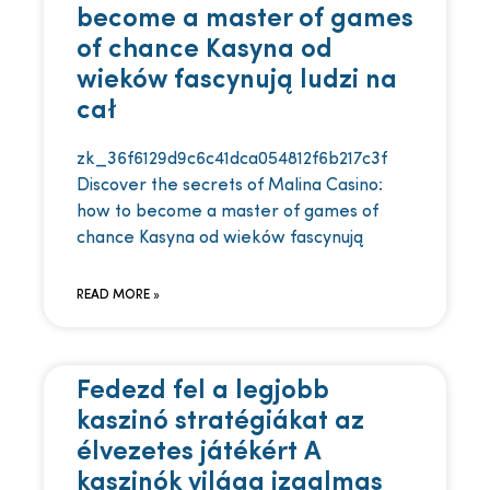
become a master of games
of chance Kasyna od
wieków fascynują ludzi na
cał
zk_36f6129d9c6c41dca054812f6b217c3f
Discover the secrets of Malina Casino:
how to become a master of games of
chance Kasyna od wieków fascynują
READ MORE »
Fedezd fel a legjobb
kaszinó stratégiákat az
élvezetes játékért A
kaszinók világa izgalmas