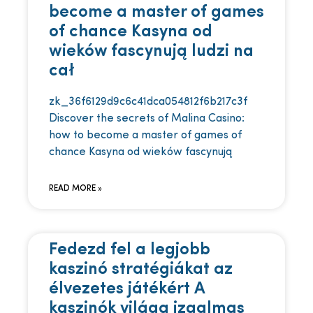
become a master of games
of chance Kasyna od
wieków fascynują ludzi na
cał
zk_36f6129d9c6c41dca054812f6b217c3f
Discover the secrets of Malina Casino:
how to become a master of games of
chance Kasyna od wieków fascynują
READ MORE »
Fedezd fel a legjobb
kaszinó stratégiákat az
élvezetes játékért A
kaszinók világa izgalmas