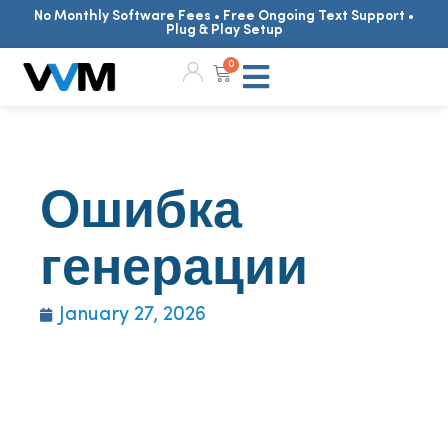
No Monthly Software Fees • Free Ongoing Text Support •
Plug & Play Setup
0
Ошибка
генерации
January 27, 2026