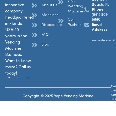
CBD
Beach, FL
innovative
About Us
Wending
Phone
company
Machines
(561) 909-
Machines
headquartered
Coin
5880
in Florida,
Email
Disposables
Pushers
USA. 10+
Address
FAQ
years in the
andrew@vapevendi
Vending
Blog
Machine
Business.
Want to know
more? Call us
today!
Ref
Te
and
and
Ret
Con
Copyright © 2025 Vape Vending Machine
Poli