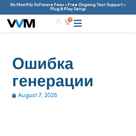
No Monthly Software Fees • Free Ongoing Text Support •
Plug & Play Setup
0
Ошибка
генерации
August 7, 2025