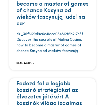
become a master of games
of chance Kasyna od
wieków fascynują ludzi na
cał
zk_36f6129d9c6c41dca054812f6b217c3f
Discover the secrets of Malina Casino:
how to become a master of games of
chance Kasyna od wieków fascynują
READ MORE »
Fedezd fel a legjobb
kaszinó stratégiákat az
élvezetes játékért A
kaszinók világa izgalmas