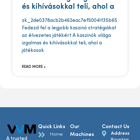
és kihívásokkal teli, ahol a
zk_2de0378acb2b462eac7ef50041f35b65
Fedezd fel a legjobb kaszinó stratégiákat
az élvezetes játékért A kaszinók világa
izgalmas és kihívásokkal teli, ahol a
játékosok
READ MORE »
Quick Links
Our
Contact Us
Address
Machines
Home
A trusted
Boynton