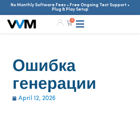
No Monthly Software Fees • Free Ongoing Text Support •
Plug & Play Setup
0
Ошибка
генерации
April 12, 2026