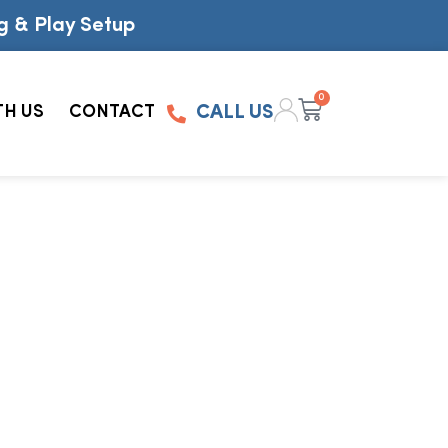
g & Play Setup
0
TH US
CONTACT
CALL US