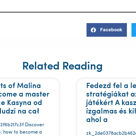
Facebook
Related Reading
ts of Malina
Fedezd fel a l
ecome a master
stratégiákat a
ce Kasyna od
játékért A kas
ludzi na cał
izgalmas és kih
ahol a
2f6b217c3f Discover
no: how to become a
zk_2de0378acb2b462