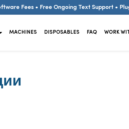
ftware Fees • Free Ongoing Text Support • Plu
MACHINES
DISPOSABLES
FAQ
WORK WI
ции