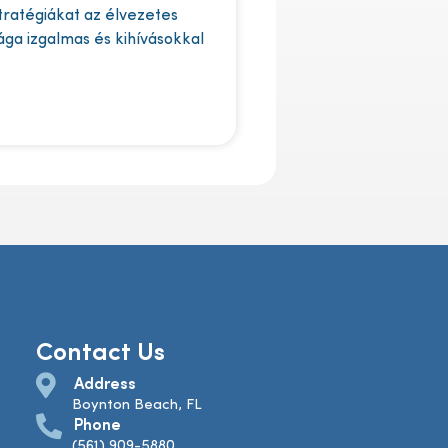
stratégiákat az élvezetes
lága izgalmas és kihívásokkal
Contact Us
Address
Boynton Beach, FL
Phone
(561) 909-5880