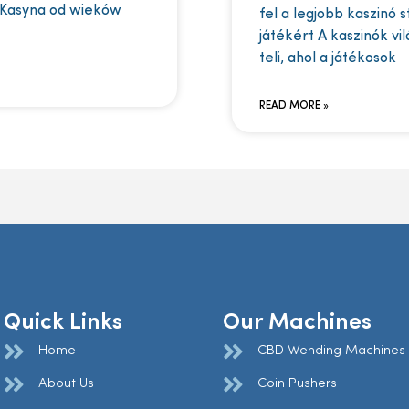
 Kasyna od wieków
fel a legjobb kaszinó 
játékért A kaszinók vi
teli, ahol a játékosok
READ MORE »
Quick Links
Our Machines
Home
CBD Wending Machines
About Us
Coin Pushers