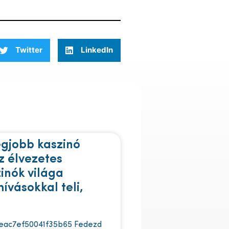
Twitter
LinkedIn
egjobb kaszinó
z élvezetes
zinók világa
ívásokkal teli,
eac7ef50041f35b65 Fedezd