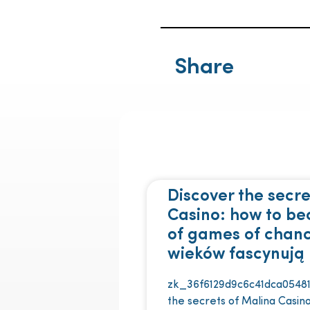
Share
Discover the secre
Casino: how to b
of games of chan
wieków fascynują 
zk_36f6129d9c6c41dca05481
the secrets of Malina Casi