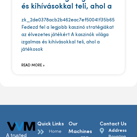
és kihívásokkal teli, ahol a
zk_2de0378acb2b462eac7ef50041f35b65
Fedezd fel a legjobb kaszinó stratégiákat
az élvezetes játékért A kaszinók világa
izgalmas és kihívásokkal teli, ahol a
játékosok
READ MORE »
Quick Links
Our
Contact Us
Address
Machines
Home
A trusted
Boynton