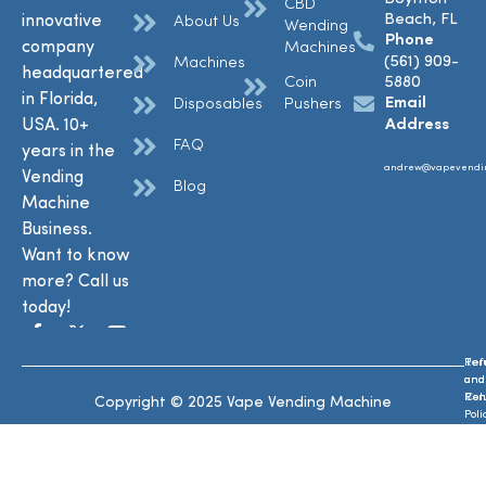
CBD
Beach, FL
innovative
About Us
Wending
Phone
company
Machines
(561) 909-
Machines
headquartered
Coin
5880
in Florida,
Email
Disposables
Pushers
USA. 10+
Address
FAQ
years in the
andrew@vapevendi
Vending
Blog
Machine
Business.
Want to know
more? Call us
today!
Ref
Te
and
and
Ret
Con
Copyright © 2025 Vape Vending Machine
Poli