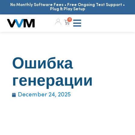
No Monthly Software Fees • Free Ongoing Text Support •
Plug & Play Setup
0
Ошибка
генерации
December 24, 2025