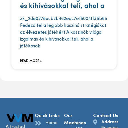
és kihívásokkal teli, ahol a
zk_2de0378acb2b462eac7ef50041f35b65
Fedezd fel a legjobb kaszinó stratégiákat
az élvezetes játékért A kaszinók világa
izgalmas és kihívásokkal teli, ahol a
játékosok
READ MORE »
Quick Links
Our
Contact Us
Address
Machines
Home
A trusted
Boynton