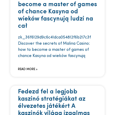
become a master of games
of chance Kasyna od
wieków fascynują ludzi na
cał
zk_36f6129d9c6c41dca054812f6b217c3f
Discover the secrets of Malina Casino:
how to become a master of games of
chance Kasyna od wieków fascynują
READ MORE »
Fedezd fel a legjobb
kaszinó stratégiákat az
élvezetes játékért A
kaszinók világa izgalmas