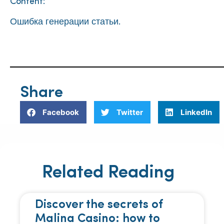
Content:
Ошибка генерации статьи.
Share
Facebook
Twitter
LinkedIn
Related Reading
Discover the secrets of
Malina Casino: how to