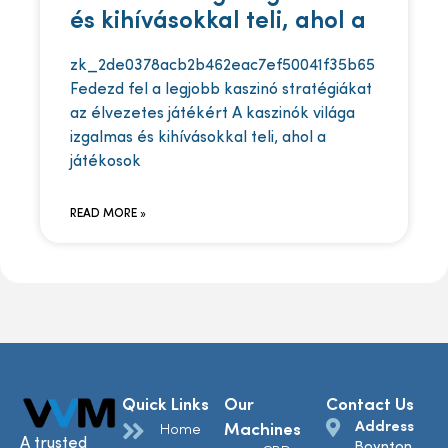
és kihívásokkal teli, ahol a
zk_2de0378acb2b462eac7ef50041f35b65
Fedezd fel a legjobb kaszinó stratégiákat
az élvezetes játékért A kaszinók világa
izgalmas és kihívásokkal teli, ahol a
játékosok
READ MORE »
Quick Links
Our
Contact Us
Address
Machines
Home
A trusted
Boynton