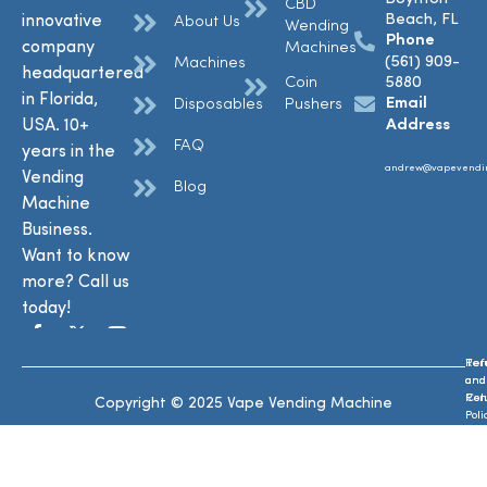
CBD
Beach, FL
innovative
About Us
Wending
Phone
company
Machines
(561) 909-
Machines
headquartered
Coin
5880
in Florida,
Email
Disposables
Pushers
USA. 10+
Address
FAQ
years in the
andrew@vapevendi
Vending
Blog
Machine
Business.
Want to know
more? Call us
today!
Ref
Te
and
and
Ret
Con
Copyright © 2025 Vape Vending Machine
Poli