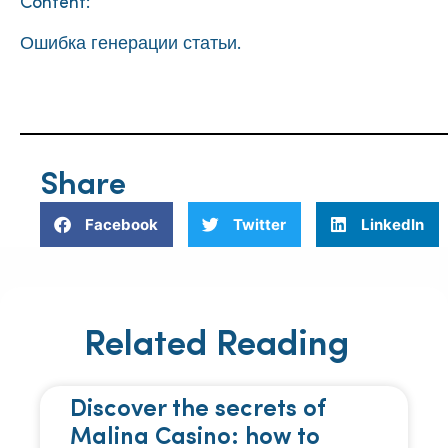
Content:
Ошибка генерации статьи.
Share
Facebook
Twitter
LinkedIn
Related Reading
Discover the secrets of
Malina Casino: how to