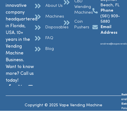
CBD
Beach, FL
innovative
About Us
Wending
Phone
company
Machines
(561) 909-
Machines
headquartered
Coin
5880
in Florida,
Email
Disposables
Pushers
USA. 10+
Address
FAQ
years in the
andrew@vapevendi
Vending
Blog
Machine
Business.
Want to know
more? Call us
today!
Ref
Te
and
and
Ret
Con
Copyright © 2025 Vape Vending Machine
Poli