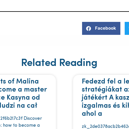
Facebook
Related Reading
ts of Malina
Fedezd fel a l
ecome a master
stratégiákat a
ce Kasyna od
játékért A kas
ludzi na cał
izgalmas és kih
ahol a
2f6b217c3f Discover
no: how to become a
zk_2de0378acb2b462