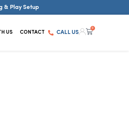
g & Play Setup
0
TH US
CONTACT
CALL US