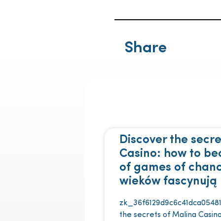
Share
Discover the secre
Casino: how to b
of games of chan
wieków fascynują 
zk_36f6129d9c6c41dca05481
the secrets of Malina Casi