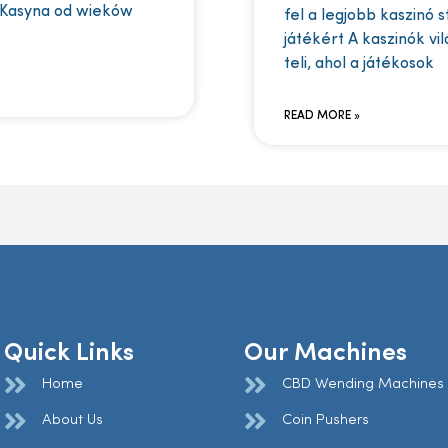
 Kasyna od wieków
fel a legjobb kaszinó 
játékért A kaszinók vi
teli, ahol a játékosok
READ MORE »
Quick Links
Our Machines
Home
CBD Wending Machines
About Us
Coin Pushers