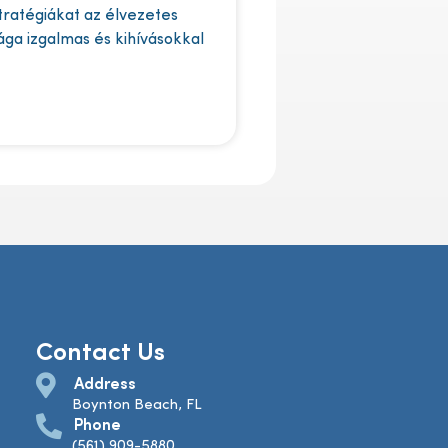
stratégiákat az élvezetes
lága izgalmas és kihívásokkal
Contact Us
Address
Boynton Beach, FL
Phone
(561) 909-5880