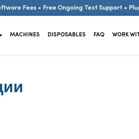
ftware Fees • Free Ongoing Text Support • Plu
MACHINES
DISPOSABLES
FAQ
WORK WI
ции