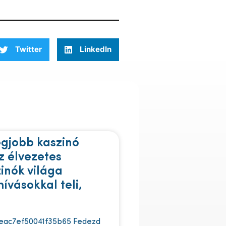
Twitter
LinkedIn
egjobb kaszinó
z élvezetes
zinók világa
ívásokkal teli,
eac7ef50041f35b65 Fedezd