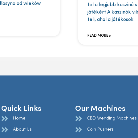
 Kasyna od wieków
fel a legjobb kaszinó 
játékért A kaszinók vi
teli, ahol a játékosok
READ MORE »
Quick Links
Our Machines
Home
CBD Wending Machines
About Us
Coin Pushers