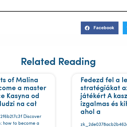
Facebook
Related Reading
ts of Malina
Fedezd fel a l
ecome a master
stratégiákat a
ce Kasyna od
játékért A kas
ludzi na cał
izgalmas és kih
ahol a
2f6b217c3f Discover
no: how to become a
zk_2de0378acb2b462