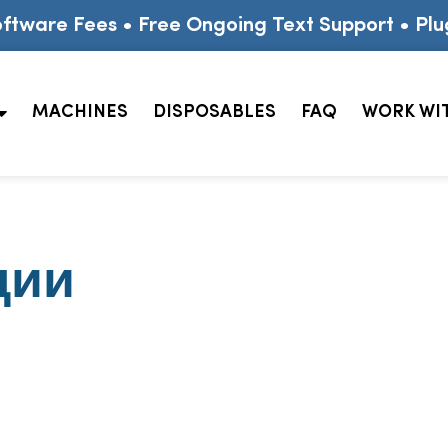
ftware Fees • Free Ongoing Text Support • Plu
MACHINES
DISPOSABLES
FAQ
WORK WI
ции