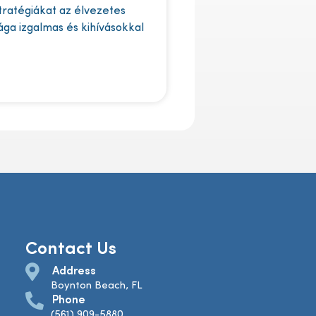
stratégiákat az élvezetes
lága izgalmas és kihívásokkal
Contact Us
Address
Boynton Beach, FL
Phone
(561) 909-5880