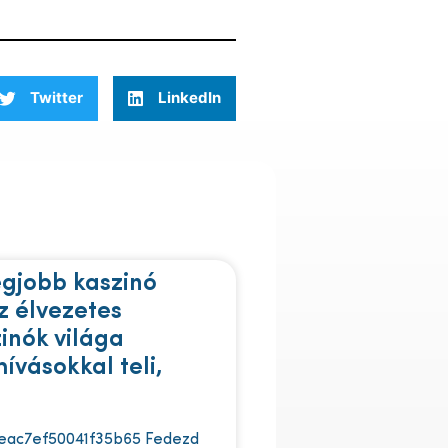
Twitter
LinkedIn
egjobb kaszinó
z élvezetes
zinók világa
ívásokkal teli,
eac7ef50041f35b65 Fedezd