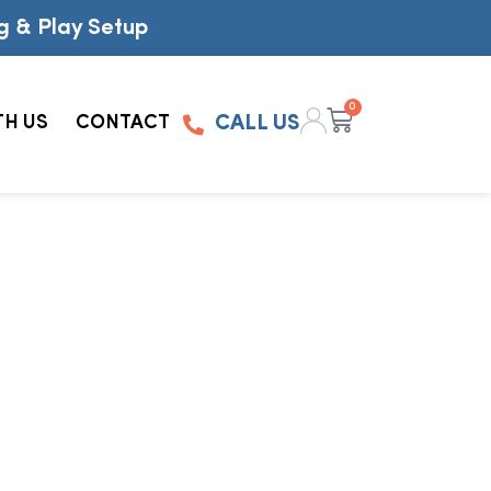
g & Play Setup
0
TH US
CONTACT
CALL US