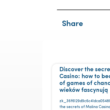
Share
Discover the secre
Casino: how to b
of games of chan
wieków fascynują 
zk_36f6129d9c6c41dca05481
the secrets of Malina Casi