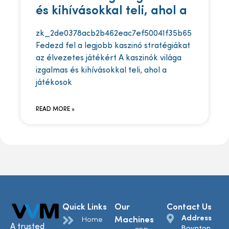
és kihívásokkal teli, ahol a
zk_2de0378acb2b462eac7ef50041f35b65
Fedezd fel a legjobb kaszinó stratégiákat
az élvezetes játékért A kaszinók világa
izgalmas és kihívásokkal teli, ahol a
játékosok
READ MORE »
Quick Links
Our
Contact Us
Address
Machines
Home
A trusted
Boynton