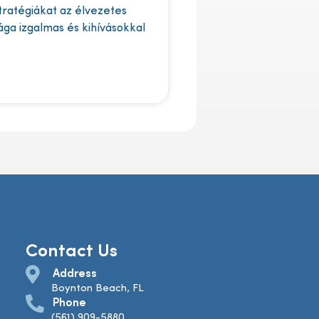
stratégiákat az élvezetes
lága izgalmas és kihívásokkal
Contact Us
Address
Boynton Beach, FL
Phone
(561) 909-5880