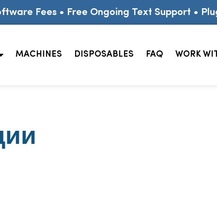
ftware Fees • Free Ongoing Text Support • Plu
MACHINES
DISPOSABLES
FAQ
WORK WI
ции