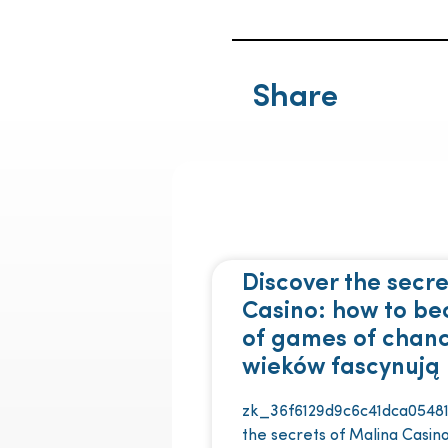
Share
Discover the secre
Casino: how to b
of games of chan
wieków fascynują 
zk_36f6129d9c6c41dca05481
the secrets of Malina Casi