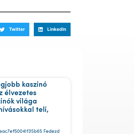
Twitter
LinkedIn
egjobb kaszinó
z élvezetes
zinók világa
ívásokkal teli,
eac7ef50041f35b65 Fedezd