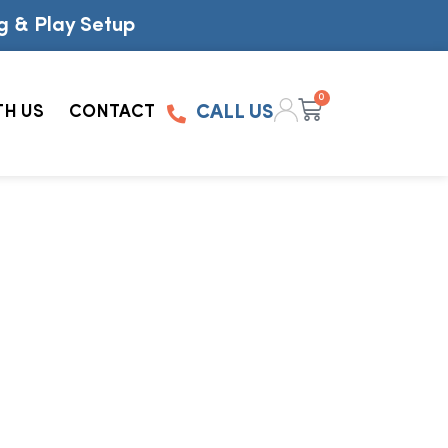
g & Play Setup
0
TH US
CONTACT
CALL US