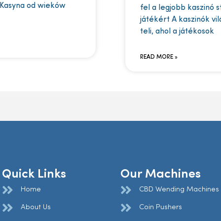
 Kasyna od wieków
fel a legjobb kaszinó 
játékért A kaszinók vi
teli, ahol a játékosok
READ MORE »
Quick Links
Our Machines
Home
CBD Wending Machines
About Us
Coin Pushers