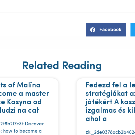
Facebook
Related Reading
ts of Malina
Fedezd fel a l
ecome a master
stratégiákat a
ce Kasyna od
játékért A kas
ludzi na cał
izgalmas és kih
ahol a
2f6b217c3f Discover
no: how to become a
zk_2de0378acb2b462