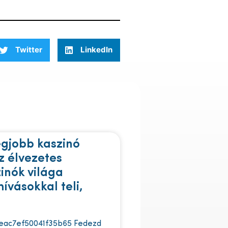
Twitter
LinkedIn
egjobb kaszinó
z élvezetes
zinók világa
ívásokkal teli,
eac7ef50041f35b65 Fedezd