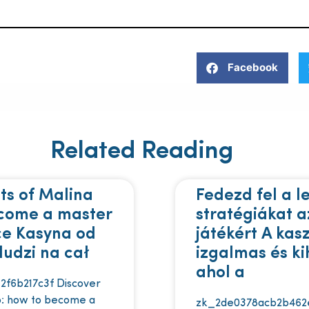
Facebook
Related Reading
ts of Malina
Fedezd fel a l
ecome a master
stratégiákat a
ce Kasyna od
játékért A kas
ludzi na cał
izgalmas és kih
ahol a
2f6b217c3f Discover
no: how to become a
zk_2de0378acb2b462