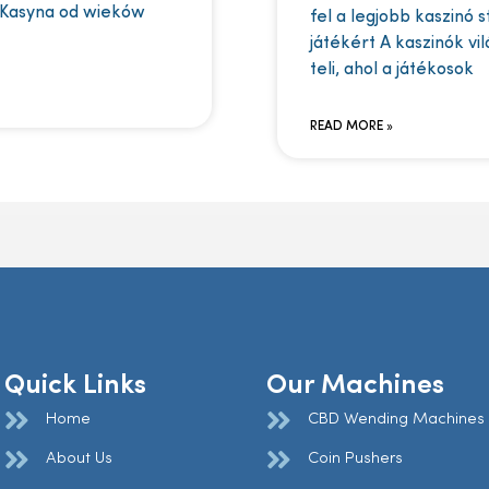
 Kasyna od wieków
fel a legjobb kaszinó 
játékért A kaszinók vi
teli, ahol a játékosok
READ MORE »
Quick Links
Our Machines
Home
CBD Wending Machines
About Us
Coin Pushers