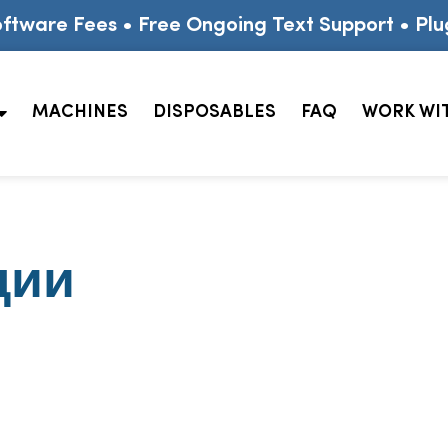
ftware Fees • Free Ongoing Text Support • Plu
MACHINES
DISPOSABLES
FAQ
WORK WI
ции