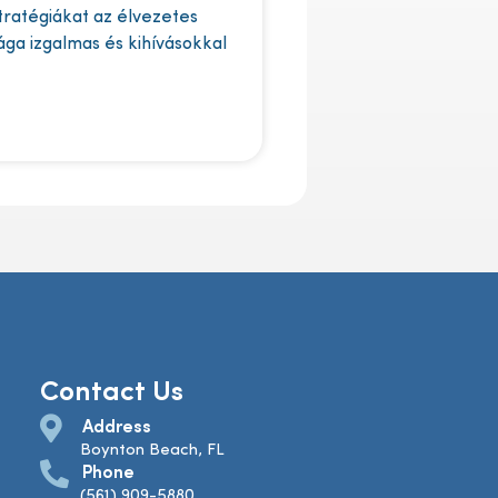
stratégiákat az élvezetes
lága izgalmas és kihívásokkal
Contact Us
Address
Boynton Beach, FL
Phone
(561) 909-5880