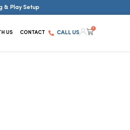
g & Play Setup
0
TH US
CONTACT
CALL US