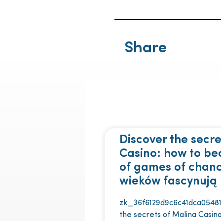
Share
Discover the secre
Casino: how to b
of games of chan
wieków fascynują 
zk_36f6129d9c6c41dca05481
the secrets of Malina Casi