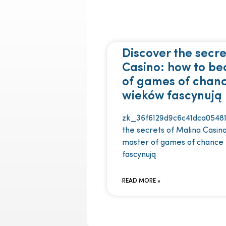
Discover the secre
Casino: how to b
of games of chan
wieków fascynują 
zk_36f6129d9c6c41dca05481
the secrets of Malina Casi
master of games of chance
fascynują
READ MORE »