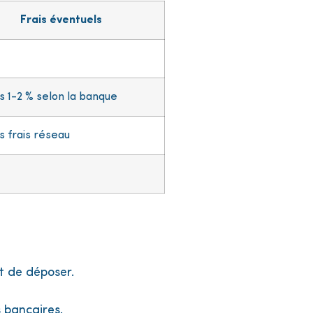
Frais éventuels
s 1-2 % selon la banque
s frais réseau
t de déposer.
 bancaires.