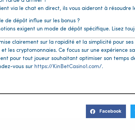
t tarde à arriver ?
lient via le chat en direct, ils vous aideront à résoudr
 de dépôt influe sur les bonus ?
motions exigent un mode de dépôt spécifique. Lisez touj
e clairement sur la rapidité et la simplicité pour ses d
s et les cryptomonnaies. Ce focus sur une expérience san
ent pour tout joueur souhaitant optimiser son temps de 
ndez-vous sur
https://KinBetCasino1.com/
.
Facebook