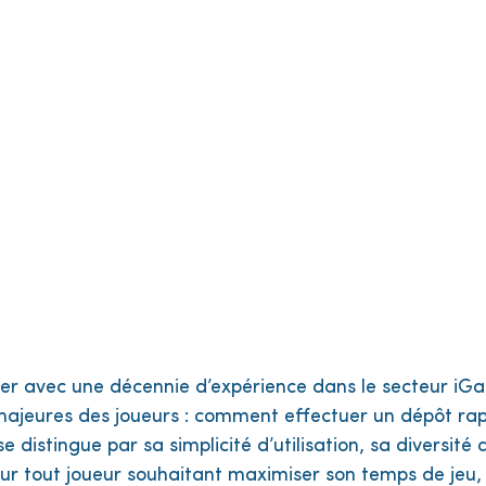
r avec une décennie d’expérience dans le secteur iGam
majeures des joueurs : comment effectuer un dépôt rapi
e distingue par sa simplicité d’utilisation, sa diversit
our tout joueur souhaitant maximiser son temps de jeu