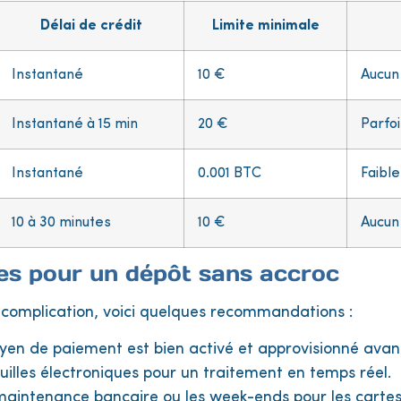
Délai de crédit
Limite minimale
Instantané
10 €
Aucun
Instantané à 15 min
20 €
Parfoi
Instantané
0.001 BTC
Faible
10 à 30 minutes
10 €
Aucun
ues pour un dépôt sans accroc
u complication, voici quelques recommandations :
oyen de paiement est bien activé et approvisionné avan
euilles électroniques pour un traitement en temps réel.
 maintenance bancaire ou les week-ends pour les cartes