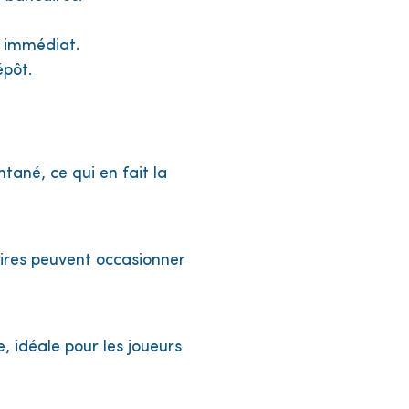
t immédiat.
épôt.
ntané, ce qui en fait la
aires peuvent occasionner
, idéale pour les joueurs