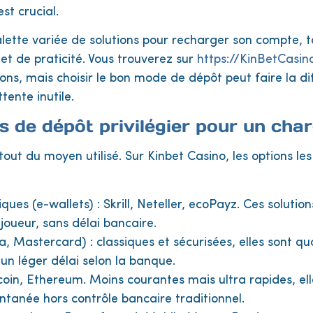
st crucial.
lette variée de solutions pour recharger son compte, t
et de praticité. Vous trouverez sur
https://KinBetCasin
ions, mais choisir le bon mode de dépôt peut faire la d
tente inutile.
s de dépôt privilégier pour un cha
ut du moyen utilisé. Sur Kinbet Casino, les options les 
iques (e-wallets) : Skrill, Neteller, ecoPayz. Ces soluti
oueur, sans délai bancaire.
a, Mastercard) : classiques et sécurisées, elles sont q
 un léger délai selon la banque.
oin, Ethereum. Moins courantes mais ultra rapides, ell
antanée hors contrôle bancaire traditionnel.