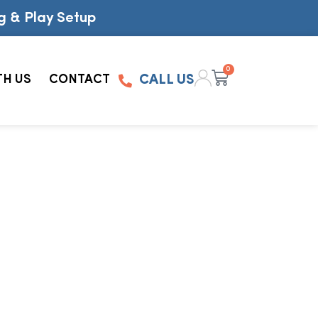
g & Play Setup
0
TH US
CONTACT
CALL US