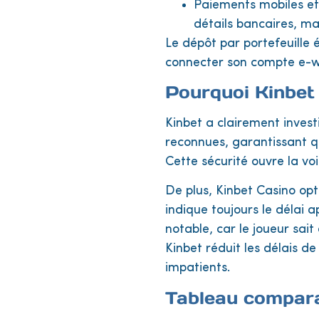
Paiements mobiles et 
détails bancaires, ma
Le dépôt par portefeuille é
connecter son compte e-wal
Pourquoi Kinbet 
Kinbet a clairement invest
reconnues, garantissant q
Cette sécurité ouvre la vo
De plus, Kinbet Casino opt
indique toujours le délai
notable, car le joueur sai
Kinbet réduit les délais d
impatients.
Tableau compara