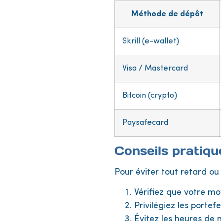
Méthode de dépôt
Skrill (e-wallet)
Visa / Mastercard
Bitcoin (crypto)
Paysafecard
Conseils pratiq
Pour éviter tout retard o
Vérifiez que votre m
Privilégiez les portef
Évitez les heures de