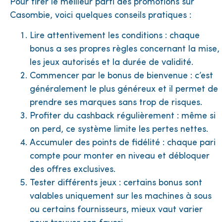
Pour tirer le meilleur parti des promotions sur
Casombie, voici quelques conseils pratiques :
Lire attentivement les conditions : chaque
bonus a ses propres règles concernant la mise,
les jeux autorisés et la durée de validité.
Commencer par le bonus de bienvenue : c’est
généralement le plus généreux et il permet de
prendre ses marques sans trop de risques.
Profiter du cashback régulièrement : même si
on perd, ce système limite les pertes nettes.
Accumuler des points de fidélité : chaque pari
compte pour monter en niveau et débloquer
des offres exclusives.
Tester différents jeux : certains bonus sont
valables uniquement sur les machines à sous
ou certains fournisseurs, mieux vaut varier