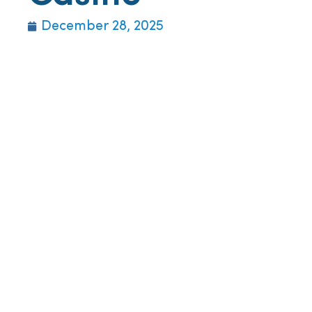
December 28, 2025