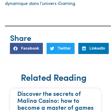
dynamique dans l’univers iGaming.
Share
Facebook
Twitter
LinkedIn
Related Reading
Discover the secrets of
Malina Casino: how to
become a master of games