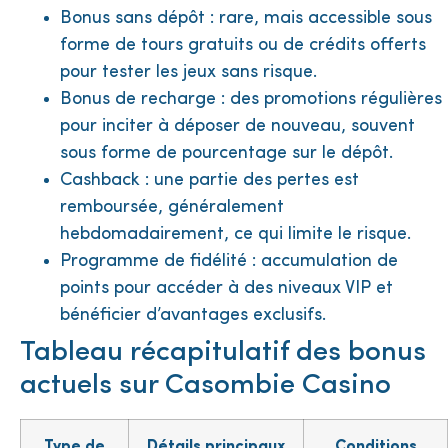
Bonus sans dépôt : rare, mais accessible sous
forme de tours gratuits ou de crédits offerts
pour tester les jeux sans risque.
Bonus de recharge : des promotions régulières
pour inciter à déposer de nouveau, souvent
sous forme de pourcentage sur le dépôt.
Cashback : une partie des pertes est
remboursée, généralement
hebdomadairement, ce qui limite le risque.
Programme de fidélité : accumulation de
points pour accéder à des niveaux VIP et
bénéficier d’avantages exclusifs.
Tableau récapitulatif des bonus
actuels sur Casombie Casino
Type de
Détails principaux
Conditions