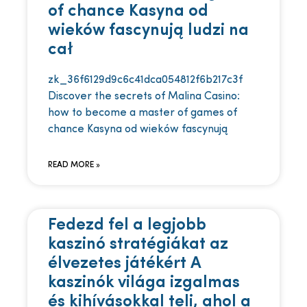
of chance Kasyna od
wieków fascynują ludzi na
cał
zk_36f6129d9c6c41dca054812f6b217c3f
Discover the secrets of Malina Casino:
how to become a master of games of
chance Kasyna od wieków fascynują
READ MORE »
Fedezd fel a legjobb
kaszinó stratégiákat az
élvezetes játékért A
kaszinók világa izgalmas
és kihívásokkal teli, ahol a