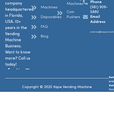
Phone
company
Machines
(561) 909-
Machines
headquartered
Coin
5880
in Florida,
Email
Disposables
Pushers
USA. 10+
Address
FAQ
years in the
andrew@vapevendi
Vending
Blog
Machine
Business.
Want to know
more? Call us
today!
Ref
Te
and
and
Ret
Con
Copyright © 2025 Vape Vending Machine
Poli