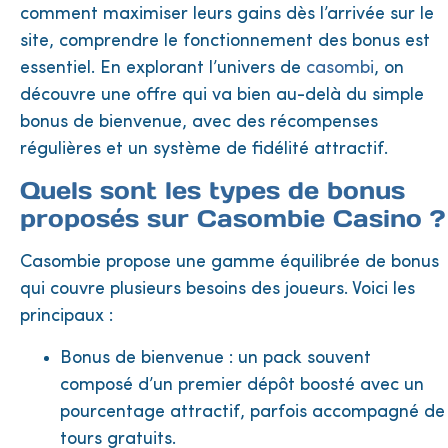
comment maximiser leurs gains dès l’arrivée sur le
site, comprendre le fonctionnement des bonus est
essentiel. En explorant l’univers de
casombi
, on
découvre une offre qui va bien au-delà du simple
bonus de bienvenue, avec des récompenses
régulières et un système de fidélité attractif.
Quels sont les types de bonus
proposés sur Casombie Casino ?
Casombie propose une gamme équilibrée de bonus
qui couvre plusieurs besoins des joueurs. Voici les
principaux :
Bonus de bienvenue : un pack souvent
composé d’un premier dépôt boosté avec un
pourcentage attractif, parfois accompagné de
tours gratuits.