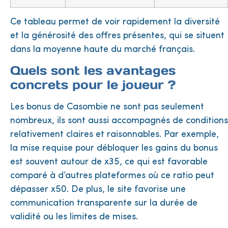
Ce tableau permet de voir rapidement la diversité
et la générosité des offres présentes, qui se situent
dans la moyenne haute du marché français.
Quels sont les avantages
concrets pour le joueur ?
Les bonus de Casombie ne sont pas seulement
nombreux, ils sont aussi accompagnés de conditions
relativement claires et raisonnables. Par exemple,
la mise requise pour débloquer les gains du bonus
est souvent autour de x35, ce qui est favorable
comparé à d’autres plateformes où ce ratio peut
dépasser x50. De plus, le site favorise une
communication transparente sur la durée de
validité ou les limites de mises.