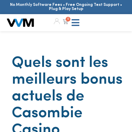
No Monthly Software Fees • Free Ongoing Text Support •
Plug & Play Setup
0
Quels sont les
meilleurs bonus
actuels de
Casombie
Casino