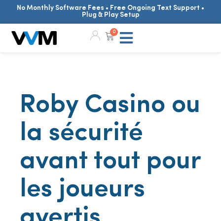
No Monthly Software Fees • Free Ongoing Text Support •
Plug & Play Setup
0
Roby Casino ou
la sécurité
avant tout pour
les joueurs
avertis