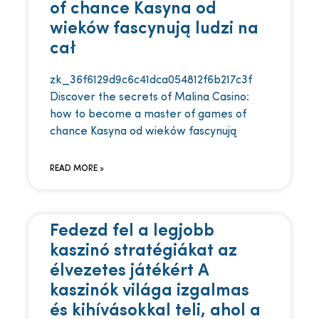
of chance Kasyna od
wieków fascynują ludzi na
cał
zk_36f6129d9c6c41dca054812f6b217c3f
Discover the secrets of Malina Casino:
how to become a master of games of
chance Kasyna od wieków fascynują
READ MORE »
Fedezd fel a legjobb
kaszinó stratégiákat az
élvezetes játékért A
kaszinók világa izgalmas
és kihívásokkal teli, ahol a