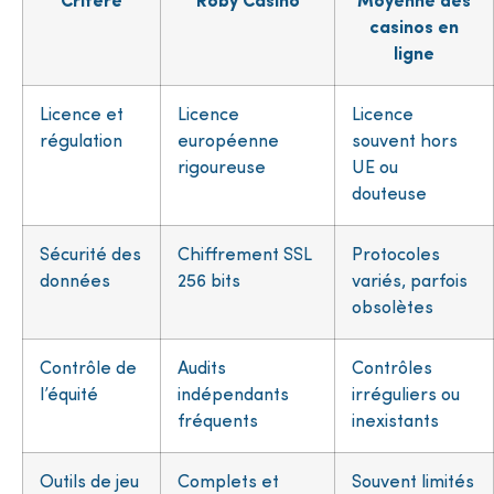
Critère
Roby Casino
Moyenne des
casinos en
ligne
Licence et
Licence
Licence
régulation
européenne
souvent hors
rigoureuse
UE ou
douteuse
Sécurité des
Chiffrement SSL
Protocoles
données
256 bits
variés, parfois
obsolètes
Contrôle de
Audits
Contrôles
l’équité
indépendants
irréguliers ou
fréquents
inexistants
Outils de jeu
Complets et
Souvent limités