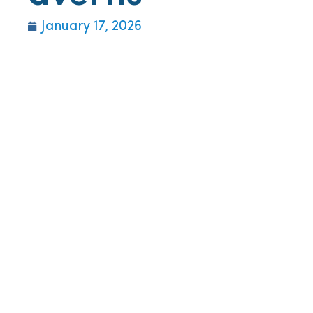
January 17, 2026