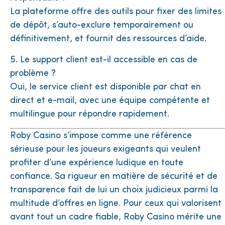
La plateforme offre des outils pour fixer des limites
de dépôt, s’auto-exclure temporairement ou
définitivement, et fournit des ressources d’aide.
5. Le support client est-il accessible en cas de
problème ?
Oui, le service client est disponible par chat en
direct et e-mail, avec une équipe compétente et
multilingue pour répondre rapidement.
Roby Casino s’impose comme une référence
sérieuse pour les joueurs exigeants qui veulent
profiter d’une expérience ludique en toute
confiance. Sa rigueur en matière de sécurité et de
transparence fait de lui un choix judicieux parmi la
multitude d’offres en ligne. Pour ceux qui valorisent
avant tout un cadre fiable, Roby Casino mérite une