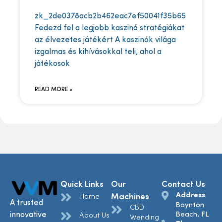
zk_2de0378acb2b462eac7ef50041f35b65
Fedezd fel a legjobb kaszinó stratégiákat
az élvezetes játékért A kaszinók világa
izgalmas és kihívásokkal teli, ahol a
játékosok
READ MORE »
Quick Links
Our
Contact Us
Address
Machines
Home
A trusted
Boynton
CBD
Beach, FL
innovative
About Us
Wending