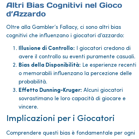
Altri Bias Cognitivi nel Gioco
d’Azzardo
Oltre alla Gambler’s Fallacy, ci sono altri bias
cognitivi che influenzano i giocatori d’azzardo:
Illusione di Controllo:
I giocatori credono di
avere il controllo su eventi puramente casuali.
Bias della Disponibilità:
Le esperienze recenti
o memorabili influenzano la percezione delle
probabilità.
Effetto Dunning-Kruger:
Alcuni giocatori
sovrastimano le loro capacità di giocare e
vincere.
Implicazioni per i Giocatori
Comprendere questi bias è fondamentale per ogni